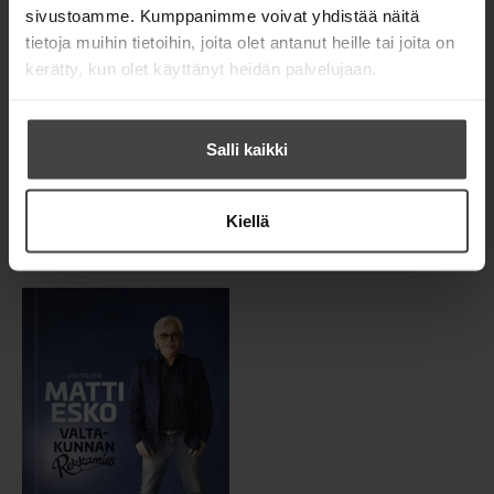
sivustoamme. Kumppanimme voivat yhdistää näitä
tietoja muihin tietoihin, joita olet antanut heille tai joita on
kerätty, kun olet käyttänyt heidän palvelujaan.
Salli kaikki
Liisa Talvitie
Liisa Talvitie
HILKKA AHDE,
ILU
SINISILMÄINEN
Kiellä
OPTIMISTI