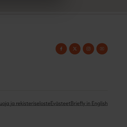
uoja ja rekisteriseloste
Evästeet
Briefly in English