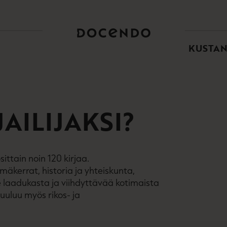
TOI
PÄÄ
KUSTA
AILIJAKSI?
ittain noin 120 kirjaa.
äkerrat, historia ja yhteiskunta,
e laadukasta ja viihdyttävää kotimaista
uuluu myös rikos- ja