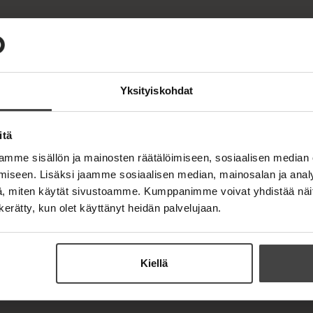
oituksia. Otamme vastaan
ia ja kirjaehdotuksia. Lastenkirjallisuus
Yksityiskohdat
irjat@docendo.fi
itä
mme sisällön ja mainosten räätälöimiseen, sosiaalisen median
ät täältä
iseen. Lisäksi jaamme sosiaalisen median, mainosalan ja analy
, miten käytät sivustoamme. Kumppanimme voivat yhdistää näitä t
n kerätty, kun olet käyttänyt heidän palvelujaan.
ää kiinnostuksemme. Luemme kaikki
a.
Kiellä