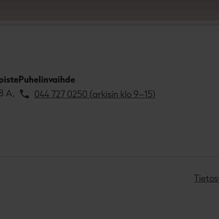
piste
Puhelinvaihde
8 A,
044 727 0250 (arkisin klo 9–15)
Tietos