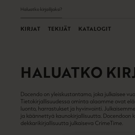
TOISSIJAINEN
Hyppää
Haluatko kirjailijaksi?
sisältöön
PÄÄVALIKKO
KIRJAT
TEKIJÄT
KATALOGIT
HALUATKO KIRJ
Docendo on yleiskustantamo, joka julkaisee vuos
Tietokirjallisuudessa ominta alaamme ovat eläm
luonto, harrastukset ja hyvinvointi. Julkaisemm
ja käännettyä kaunokirjallisuutta. Docendoon k
dekkarikirjallisuutta julkaiseva CrimeTime.