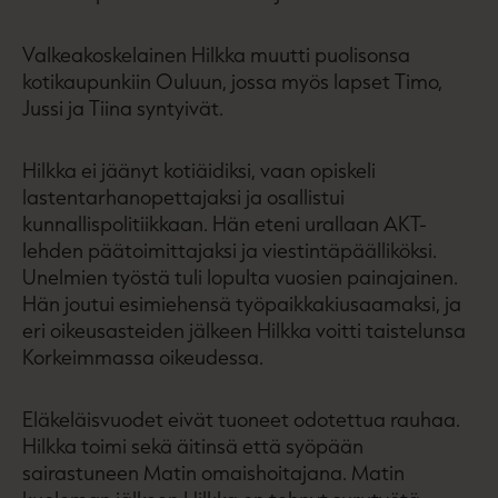
Valkeakoskelainen Hilkka muutti puolisonsa
kotikaupunkiin Ouluun, jossa myös lapset Timo,
Jussi ja Tiina syntyivät.
Hilkka ei jäänyt kotiäidiksi, vaan opiskeli
lastentarhanopettajaksi ja osallistui
kunnallispolitiikkaan. Hän eteni urallaan AKT-
lehden päätoimittajaksi ja viestintäpäälliköksi.
Unelmien työstä tuli lopulta vuosien painajainen.
Hän joutui esimiehensä työpaikkakiusaamaksi, ja
eri oikeusasteiden jälkeen Hilkka voitti taistelunsa
Korkeimmassa oikeudessa.
Eläkeläisvuodet eivät tuoneet odotettua rauhaa.
Hilkka toimi sekä äitinsä että syöpään
sairastuneen Matin omaishoitajana. Matin