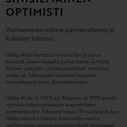
OPTIMISTI
Voimanaisen elämä parrasvaloissa ja
kulissien takana.
Hilkka Ahde kertoo avoimesti ilon ja surun
hetkistä, joiden keskellä perhe hänen ja Matti
Ahteen näkyvien yhteiskunnallisten tehtävien
vuoksi eli. Julkisuuden valokeila heijastui
voimakkaasti myös yksityiselämään.
Hilkka Ahde (s. 1957) o.s. Riikonen, oli 1970-luvulla
rytmisen kilpavoimistelun ensimmäinen
suomalaistähti. Kilpaura loppui 19-vuotiaana, kun
Hilkka rakastui itseään kaksitoista vuotta
vanhempaan kansanedustaja Matti Ahteeseen.