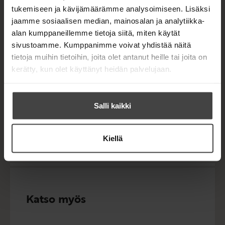
CrimeTimen kirjoja vuodesta 2018.
tukemiseen ja kävijämäärämme analysoimiseen. Lisäksi
jaamme sosiaalisen median, mainosalan ja analytiikka-
alan kumppaneillemme tietoja siitä, miten käytät
Blue Moon
-kirjojen
julkaisusta on vastannut
sivustoamme. Kumppanimme voivat yhdistää näitä
vuodesta 2022 eteenpäin Docendo. Alkujaan
Ulla
tietoja muihin tietoihin, joita olet antanut heille tai joita on
Ekman-Salokangas
ja
Raimo Salokangas
kerätty, kun olet käyttänyt heidän palvelujaan.
perustivat Blue Moonin vuonna 2001. Blue Moonin
kirjailijoihin Suomessa kuuluvat mm.
Ian Rankin
Rebus
-romaaneillaan,
Nicci French
(
Nicci
Salli kaikki
Gerardin
ja
Sean Frenchin
yhteinen kirjailijanimi)
viikonpäiväsarjallaan sekä monta kertaa palkittu
islantilainen
Arnaldur Indriðason
.
Kiellä
Katso myös