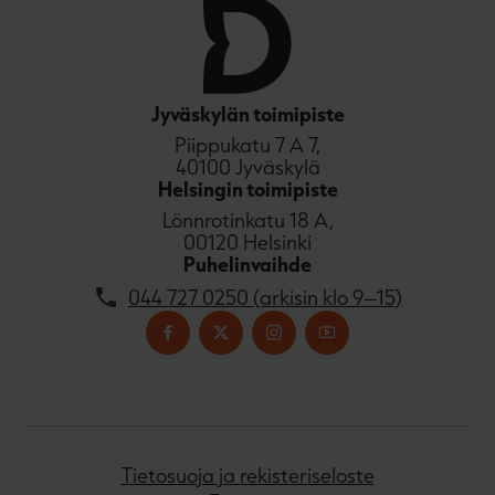
Jyväskylän toimipiste
Piippukatu 7 A 7,
40100 Jyväskylä
Helsingin toimipiste
Lönnrotinkatu 18 A,
00120 Helsinki
Puhelinvaihde
044 727 0250 (arkisin klo 9–15)
Tietosuoja ja rekisteriseloste