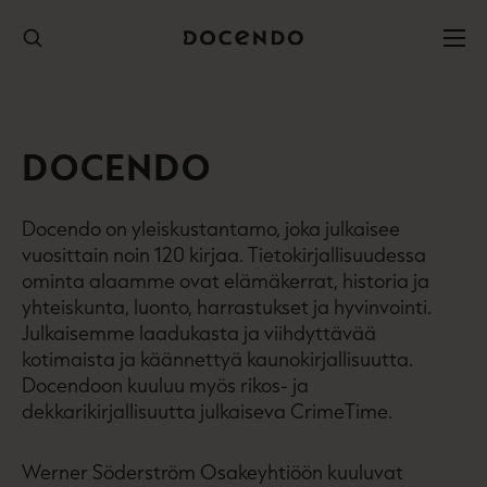
Hyppää
sisältöön
DOCENDO
Docendo on yleiskustantamo, joka julkaisee
vuosittain noin 120 kirjaa. Tietokirjallisuudessa
ominta alaamme ovat elämäkerrat, historia ja
yhteiskunta, luonto, harrastukset ja hyvinvointi.
Julkaisemme laadukasta ja viihdyttävää
kotimaista ja käännettyä kaunokirjallisuutta.
Docendoon kuuluu myös rikos- ja
dekkarikirjallisuutta julkaiseva CrimeTime.
Werner Söderström Osakeyhtiöön kuuluvat