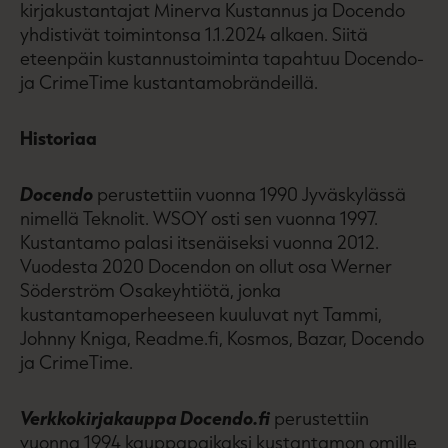
kirjakustantajat Minerva Kustannus ja Docendo
yhdistivät toimintonsa 1.1.2024 alkaen. Siitä
eteenpäin kustannustoiminta tapahtuu Docendo-
ja CrimeTime kustantamobrändeillä.
Historiaa
Docendo
perustettiin vuonna 1990 Jyväskylässä
nimellä Teknolit. WSOY osti sen vuonna 1997.
Kustantamo palasi itsenäiseksi vuonna 2012.
Vuodesta 2020 Docendon on ollut osa Werner
Söderström Osakeyhtiötä, jonka
kustantamoperheeseen kuuluvat nyt Tammi,
Johnny Kniga, Readme.fi, Kosmos, Bazar, Docendo
ja CrimeTime.
Verkkokirjakauppa Docendo.fi
perustettiin
vuonna 1994 kauppapaikaksi kustantamon omille