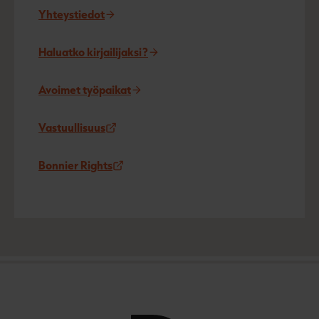
Yhteystiedot
Haluatko kirjailijaksi?
Avoimet työpaikat
Vastuullisuus
Bonnier Rights