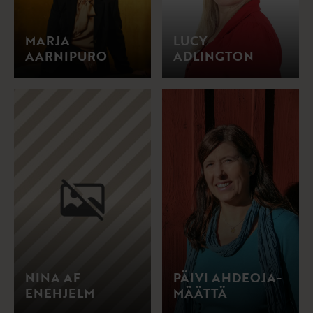
MARJA
LUCY
AARNIPURO
ADLINGTON
NINA AF
PÄIVI AHDEOJA-
ENEHJELM
MÄÄTTÄ