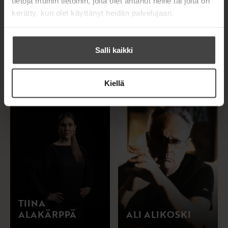
tietoja muihin tietoihin, joita olet antanut heille tai joita on
kerätty, kun olet käyttänyt heidän palvelujaan.
Salli kaikki
OLLI
CHARLOTTE AL-
AHVENLAHTI
KHALILI
Kiellä
TIINA
ALAKÄRPPÄ
ALI ALIKOSKI