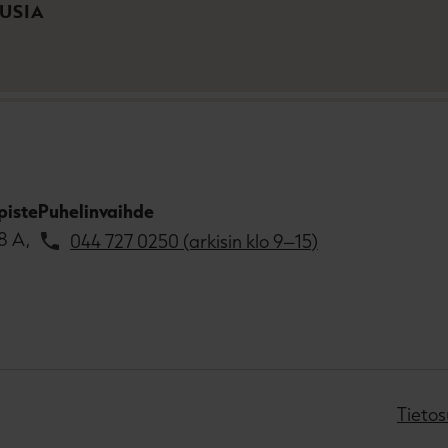
USIA
piste
Puhelinvaihde
8 A,
044 727 0250 (arkisin klo 9–15)
Tietos