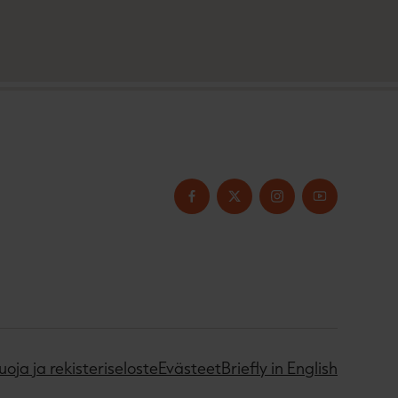
uoja ja rekisteriseloste
Evästeet
Briefly in English