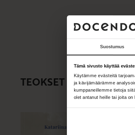
Suostumus
Tämä sivusto käyttää eväste
Käytämme evästeitä tarjoama
TEOKSET
ja kävijämäärämme analysoim
kumppaneillemme tietoja siitä
olet antanut heille tai joita o