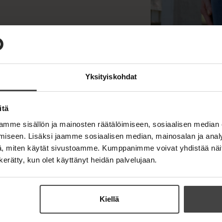
Kuva: @ Lukas Pe
Yksityiskohdat
itä
mme sisällön ja mainosten räätälöimiseen, sosiaalisen median
iseen. Lisäksi jaamme sosiaalisen median, mainosalan ja analy
, miten käytät sivustoamme. Kumppanimme voivat yhdistää näitä t
n kerätty, kun olet käyttänyt heidän palvelujaan.
Kiellä