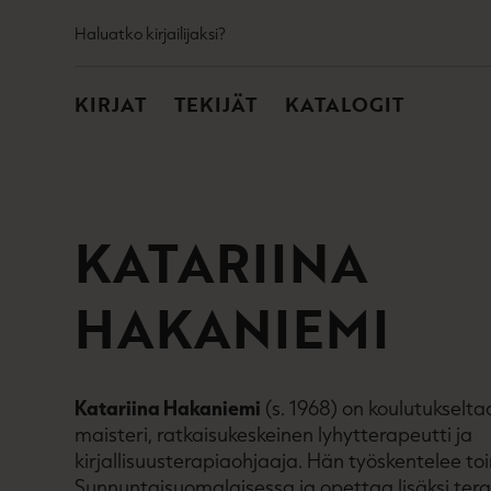
TOISSIJAINEN
Hyppää
Haluatko kirjailijaksi?
sisältöön
PÄÄVALIKKO
KIRJAT
TEKIJÄT
KATALOGIT
KATARIINA
HAKANIEMI
Katariina Hakaniemi
(s. 1968) on koulutukselta
maisteri, ratkaisukeskeinen lyhytterapeutti ja
kirjallisuusterapiaohjaaja. Hän työskentelee to
Sunnuntaisuomalaisessa ja opettaa lisäksi ter