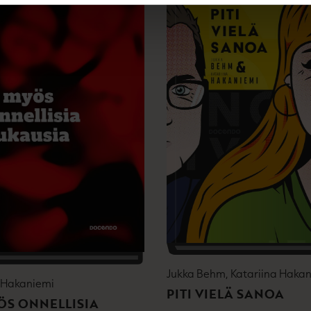
Jukka Behm, Katariina Haka
a Hakaniemi
PITI VIELÄ SANOA
ÖS ONNELLISIA