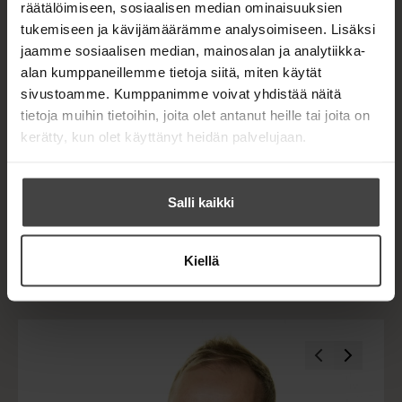
räätälöimiseen, sosiaalisen median ominaisuuksien
musiikkiteatteriesitystä vuonna 2015.
tukemiseen ja kävijämäärämme analysoimiseen. Lisäksi
jaamme sosiaalisen median, mainosalan ja analytiikka-
JUKKA BEHM
alan kumppaneillemme tietoja siitä, miten käytät
sivustoamme. Kumppanimme voivat yhdistää näitä
Lue lisää tekijästä
J
tietoja muihin tietoihin, joita olet antanut heille tai joita on
u
k
kerätty, kun olet käyttänyt heidän palvelujaan.
k
KATARIINA HAKANIEMI
a
B
Lue lisää tekijästä
K
e
Salli kaikki
a
h
t
m
a
r
Kiellä
i
i
n
a
O
O
H
a
h
h
k
i
i
a
t
t
n