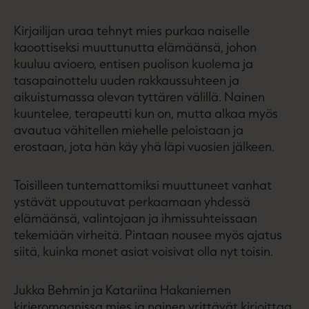
Kirjailijan uraa tehnyt mies purkaa naiselle
kaoottiseksi muuttunutta elämäänsä, johon
kuuluu avioero, entisen puolison kuolema ja
tasapainottelu uuden rakkaussuhteen ja
aikuistumassa olevan tyttären välillä. Nainen
kuuntelee, terapeutti kun on, mutta alkaa myös
avautua vähitellen miehelle peloistaan ja
erostaan, jota hän käy yhä läpi vuosien jälkeen.
Toisilleen tuntemattomiksi muuttuneet vanhat
ystävät uppoutuvat perkaamaan yhdessä
elämäänsä, valintojaan ja ihmissuhteissaan
tekemiään virheitä. Pintaan nousee myös ajatus
siitä, kuinka monet asiat voisivat olla nyt toisin.
Jukka Behmin ja Katariina Hakaniemen
kirjeromaanissa mies ja nainen yrittävät kirjoittaa