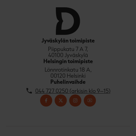
Jyväskylän toimipiste
Piippukatu 7 A 7,
40100 Jyväskylä
Helsingin toimipiste
Lönnrotinkatu 18 A,
00120 Helsinki
Puhelinvaihde
044 727 0250 (arkisin klo 9–15)