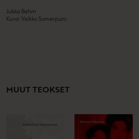
Jukka Behm
Kuva: Veikko Somerpuro
Ka
Ku
MUUT TEOKSET