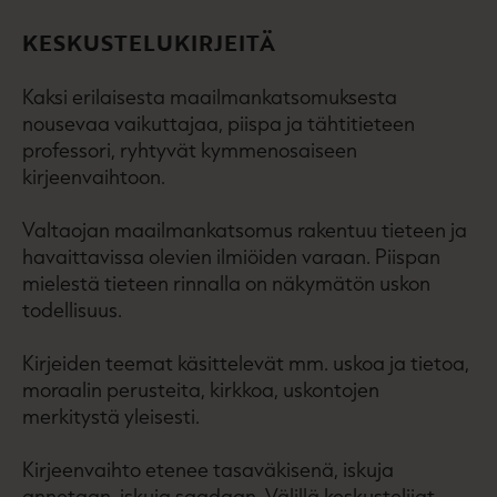
KESKUSTELUKIRJEITÄ
Kaksi erilaisesta maailmankatsomuksesta
nousevaa vaikuttajaa, piispa ja tähtitieteen
professori, ryhtyvät kymmenosaiseen
kirjeenvaihtoon.
Valtaojan maailmankatsomus rakentuu tieteen ja
havaittavissa olevien ilmiöiden varaan. Piispan
mielestä tieteen rinnalla on näkymätön uskon
todellisuus.
Kirjeiden teemat käsittelevät mm. uskoa ja tietoa,
moraalin perusteita, kirkkoa, uskontojen
merkitystä yleisesti.
Kirjeenvaihto etenee tasaväkisenä, iskuja
annetaan, iskuja saadaan. Välillä keskustelijat