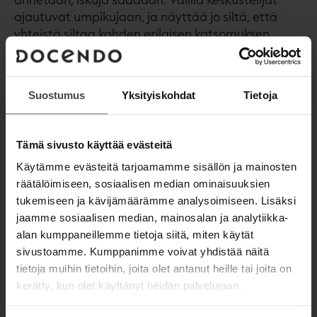
ajautuvat umpikujaan, ja näyttää jo siltä, että
yhteistä siltaa kahden erilaisen katsomuksen
välille on mahdotonta rakentaa.
Yksi kirjan lähtökohdista on yrittää luoda
Suostumus
Yksityiskohdat
Tietoja
parempaa maailmaa erilaisista lähtökohdista
huolimatta. Erilaisuuden ymmärtämiseen Pihkala
ja Valtaoja tarjoavat lopulta erinomaiset eväät.
Tämä sivusto käyttää evästeitä
Käytämme evästeitä tarjoamamme sisällön ja mainosten
Valtaoja ja Pihkala ovat aiemmin julkaisset
räätälöimiseen, sosiaalisen median ominaisuuksien
keskustelukirjan Nurkkaan ajettu Jumala, joka
tukemiseen ja kävijämäärämme analysoimiseen. Lisäksi
voitti Vuoden kristillinen kirja -palkinnon vuonna
jaamme sosiaalisen median, mainosalan ja analytiikka-
2004.
alan kumppaneillemme tietoja siitä, miten käytät
sivustoamme. Kumppanimme voivat yhdistää näitä
tietoja muihin tietoihin, joita olet antanut heille tai joita on
Kirjan tiedot
kerätty, kun olet käyttänyt heidän palvelujaan.