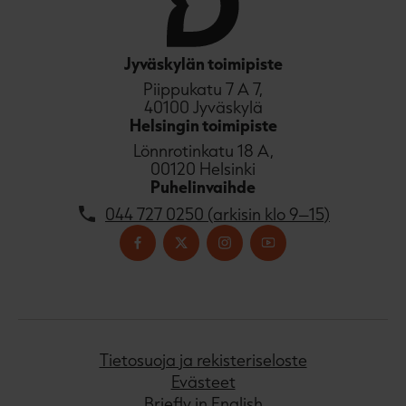
Jyväskylän toimipiste
Piippukatu 7 A 7,
40100 Jyväskylä
Helsingin toimipiste
Lönnrotinkatu 18 A,
00120 Helsinki
Puhelinvaihde
044 727 0250 (arkisin klo 9–15)
Tietosuoja ja rekisteriseloste
Evästeet
Briefly in English