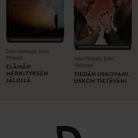
e
e
n
v
ä
l
i
Esko Valtaoja, Juha
l
Pihkala
e
Juha Pihkala, Esko
h
Valtaoja
ELÄMÄN
t
MERKITYKSEN
TIEDÄN USKOVANI,
e
JÄLJILLÄ
USKON TIETÄVÄNI
e
n