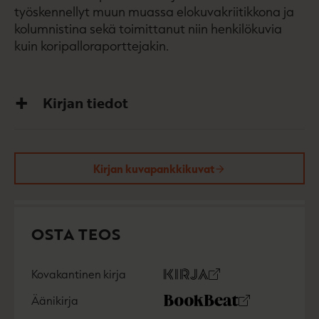
työskennellyt muun muassa elokuvakriitikkona ja
kolumnistina sekä toimittanut niin henkilökuvia
kuin koripalloraporttejakin.
Kirjan tiedot
Kirjan kuvapankkikuvat
OSTA TEOS
Kovakantinen kirja
O
K
s
i
Äänikirja
K
B
t
r