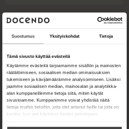
u
o
a
j
u
o
a
n
k
.
t
b
f
e
e
i
l
a
A
Suostumus
Yksityiskohdat
Tietoja
e
t
u
A
k
u
e
VALTTERI
k
Tämä sivusto käyttää evästeitä
a
e
a
Käytämme evästeitä tarjoamamme sisällön ja mainosten
MÖRTTINEN
a
u
räätälöimiseen, sosiaalisen median ominaisuuksien
a
u
tukemiseen ja kävijämäärämme analysoimiseen. Lisäksi
u
t
u
jaamme sosiaalisen median, mainosalan ja analytiikka-
e
t
Lue lisää tekijästä
alan kumppaneillemme tietoja siitä, miten käytät
e
V
e
a
n
sivustoamme. Kumppanimme voivat yhdistää näitä
l
e
v
tietoja muihin tietoihin, joita olet antanut heille tai joita on
t
n
ä
t
kerätty, kun olet käyttänyt heidän palvelujaan.
v
l
e
ä
r
i
l
i