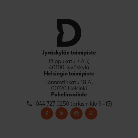
Jyväskylän toimipiste
Piippukatu 7 A 7,
40100 Jyväskylä
Helsingin toimipiste
Lönnrotinkatu 18 A,
00120 Helsinki
Puhelinvaihde
044 727 0250 (arkisin klo 9–15)