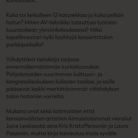
kansanosat.
Kuka toi keikalleen 12 katurekkaa ja kuka pelkän
hatun? Miten AV-teknikko toteuttaa työtään
kuurosokean yleisönkokouksessa? Miksi
kapellimestari nylki kyyhkyjä konserttitalon
parkkipaikalla?
Viihdyttävä tietokirja tarjoaa
ennennäkemättömän kurkistusaukon
Pohjoismaiden suurimman kulttuuri- ja
kongressikeskuksen kulissien taakse, ja esille
pääsevät kaikki merkittävimmät välähdykset
talon historian varrelta.
Mukana ovat sekä kotimaisten että
kansainvälisten artistien ikimuistoisimmat vierailut
Juice Leskisestä aina Kris Kristoffersoniin ja Laura
Pausiniin, mutta kirja kaivautuu myös syvälle