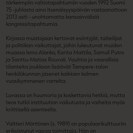
tärkeimpiin valtiotapahtumiin vuoden 1992 Suomi
75 -juhlasta aina Itsenäisyyspäivän vastaanottoon
2013 asti - unohtamatta kansainvälisiä
kongressitapahtumia.
Kirjassa muistojaan kertovat esiintyjät, taiteilijat
ja politiikan vaikuttajat, joihin lukeutuvat muiden
muassa Ismo Alanko, Karita Mattila, Samuli Putro
ja Santtu-Matias Rouvali. Vauhtia ja vaarallisia
tilanteita joukkoon lisäävät Tampere-talon
henkilökunnan jäsenet kaikkien kolmen
vuosikymmenen varrelta.
Luvassa on huumoria ja koskettavia hetkiä, mutta
teos tutkii instituution vaikutusta ja vaiheita myös
kriittisellä asenteella.
Valtteri Mörttinen (s. 1989) on populaarikulttuuriin
erikoistunut vapaa toimittaja. Hän on