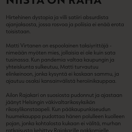
Hirtehinen dystopia ja villi satiiri absurdista
ajanjaksosta, jossa rosvoa ja poliisia ei enää erota
toisistaan.
Matti Virtanen on espoolainen taksiyrittäjä -
nimeään myöten mies, jollaisia ei ole kuin sata
tusinassa. Kun pandemia valtaa kaupungin ja
yhteiskunta sulkeutuu, Matti turvautuu
elinkeinoon, jonka kysyntä ei koskaan sammu, ja
ajautuu osaksi kansainvälistä heroiinikauppaa.
Ailon Rajakari on suosiosta pudonnut ja ajastaan
jäänyt Helsingin väkivaltarikosyksikön
rikosylikonstaapeli. Kun pääkaupunkiseudun
huumekauppa pudottaa hänen polulleen kuolleen
pojan, jonka kohtalosta kukaan ei välitä, murhan
ratkaisusta kehittyy Rajakarille pakkomielle.