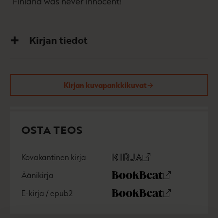
”Finland was never innocent!”
Kirjan tiedot
Kirjan kuvapankkikuvat
OSTA TEOS
Kovakantinen kirja
O
K
s
i
Äänikirja
K
B
t
r
u
o
a
j
E-kirja / epub2
K
B
u
o
a
u
o
n
k
.