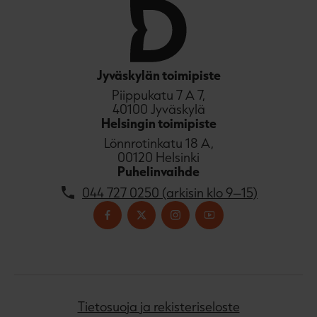
Jyväskylän toimipiste
Piippukatu 7 A 7,
40100 Jyväskylä
Helsingin toimipiste
Lönnrotinkatu 18 A,
00120 Helsinki
Puhelinvaihde
044 727 0250 (arkisin klo 9–15)
Tietosuoja ja rekisteriseloste