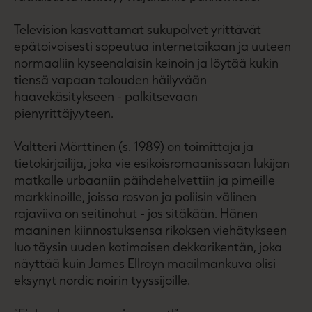
Television kasvattamat sukupolvet yrittävät
epätoivoisesti sopeutua internetaikaan ja uuteen
normaaliin kyseenalaisin keinoin ja löytää kukin
tiensä vapaan talouden häilyvään
haavekäsitykseen - palkitsevaan
pienyrittäjyyteen.
Valtteri Mörttinen (s. 1989) on toimittaja ja
tietokirjailija, joka vie esikoisromaanissaan lukijan
matkalle urbaaniin päihdehelvettiin ja pimeille
markkinoille, joissa rosvon ja poliisin välinen
rajaviiva on seitinohut - jos sitäkään. Hänen
maaninen kiinnostuksensa rikoksen viehätykseen
luo täysin uuden kotimaisen dekkarikentän, joka
näyttää kuin James Ellroyn maailmankuva olisi
eksynyt nordic noirin tyyssijoille.