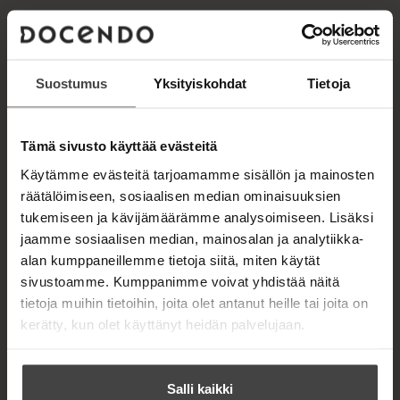
u
o
t
b
f
n
k
e
e
i
t
b
l
a
A
e
e
e
t
u
l
a
A
k
Suostumus
Yksityiskohdat
Tietoja
e
t
u
e
A
k
a
u
e
VALTTERI
a
Tämä sivusto käyttää evästeitä
k
a
u
e
a
Käytämme evästeitä tarjoamamme sisällön ja mainosten
u
MÖRTTINEN
a
u
räätälöimiseen, sosiaalisen median ominaisuuksien
t
a
u
e
tukemiseen ja kävijämäärämme analysoimiseen. Lisäksi
u
t
e
jaamme sosiaalisen median, mainosalan ja analytiikka-
u
e
n
alan kumppaneillemme tietoja siitä, miten käytät
t
Lue lisää tekijästä
e
V
v
e
sivustoamme. Kumppanimme voivat yhdistää näitä
a
n
ä
l
e
tietoja muihin tietoihin, joita olet antanut heille tai joita on
v
l
t
n
ä
kerätty, kun olet käyttänyt heidän palvelujaan.
i
t
v
l
e
l
ä
r
i
e
l
i
l
h
Salli kaikki
M
i
e