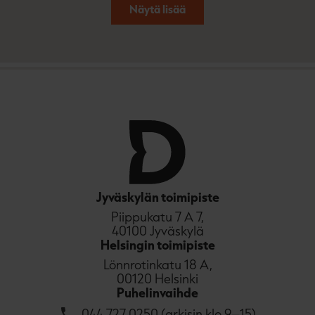
Näytä lisää
Jyväskylän toimipiste
Piippukatu 7 A 7,
40100 Jyväskylä
Helsingin toimipiste
Lönnrotinkatu 18 A,
00120 Helsinki
Puhelinvaihde
044 727 0250 (arkisin klo 9–15)