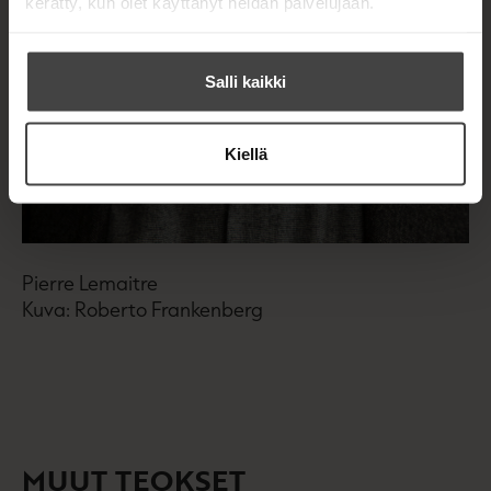
kerätty, kun olet käyttänyt heidän palvelujaan.
Salli kaikki
Kiellä
Pierre Lemaitre
Kuva: Roberto Frankenberg
MUUT TEOKSET