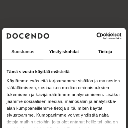
i
u
e
t
r
e
r
e
e
L
n
e
v
m
ä
a
l
i
i
t
Suostumus
Yksityiskohdat
Tietoja
r
l
e
e
h
Tämä sivusto käyttää evästeitä
t
e
Käytämme evästeitä tarjoamamme sisällön ja mainosten
e
räätälöimiseen, sosiaalisen median ominaisuuksien
n
tukemiseen ja kävijämäärämme analysoimiseen. Lisäksi
jaamme sosiaalisen median, mainosalan ja analytiikka-
alan kumppaneillemme tietoja siitä, miten käytät
sivustoamme. Kumppanimme voivat yhdistää näitä
tietoja muihin tietoihin, joita olet antanut heille tai joita on