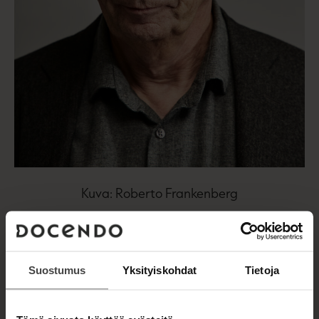
Kuva: Roberto Frankenberg
TEOKSET
Suostumus
Yksityiskohdat
Tietoja