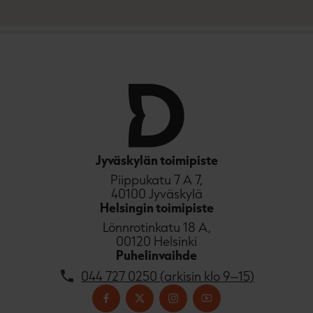
Jyväskylän toimipiste
Piippukatu 7 A 7,
40100 Jyväskylä
Helsingin toimipiste
Lönnrotinkatu 18 A,
00120 Helsinki
Puhelinvaihde
044 727 0250 (arkisin klo 9–15)