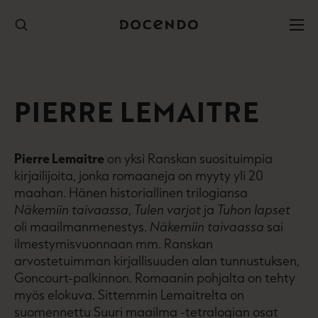
Hyppää
sisältöön
PIERRE LEMAITRE
Pierre Lemaitre
on yksi Ranskan suosituimpia
kirjailijoita, jonka romaaneja on myyty yli 20
maahan. Hänen historiallinen trilogiansa
Näkemiin taivaassa
,
Tulen varjot
ja
Tuhon lapset
oli maailmanmenestys.
Näkemiin taivaassa
sai
ilmestymisvuonnaan mm. Ranskan
arvostetuimman kirjallisuuden alan tunnustuksen,
Goncourt-­palkinnon. Romaanin pohjalta on tehty
myös elokuva. Sittemmin Lemaitrelta on
suomennettu Suuri maailma -tetralogian osat