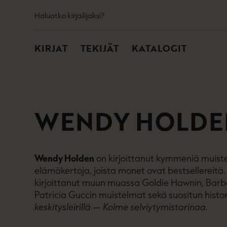
TOISSIJAINEN
Hyppää
Haluatko kirjailijaksi?
sisältöön
PÄÄVALIKKO
KIRJAT
TEKIJÄT
KATALOGIT
WENDY HOLDE
Wendy Holden
on kirjoittanut kymmeniä muiste
elämäkertoja, joista monet ovat bestsellereitä
kirjoittanut muun muassa Goldie Hawnin, Barba
Patricia Guccin muistelmat sekä suositun hist
keskitysleirillä — Kolme selviytymistarinaa.