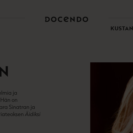
TOI
PÄÄ
KUSTA
N
lmia ja
. Hän on
ra Sinatran ja
oriateoksen
Äidiksi