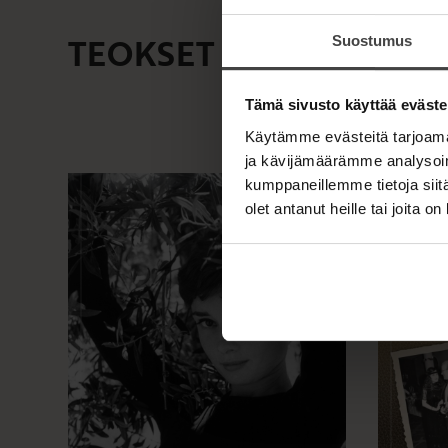
TEOKSET
Suostumus
Tämä sivusto käyttää eväste
Käytämme evästeitä tarjoama
ja kävijämäärämme analysoim
kumppaneillemme tietoja siitä
olet antanut heille tai joita o