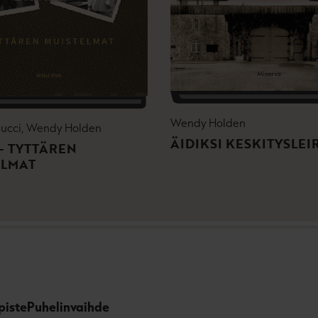
Wendy Holden
Gucci, Wendy Holden
ÄIDIKSI KESKITYSLEI
– TYTTÄREN
ELMAT
piste
Puhelinvaihde