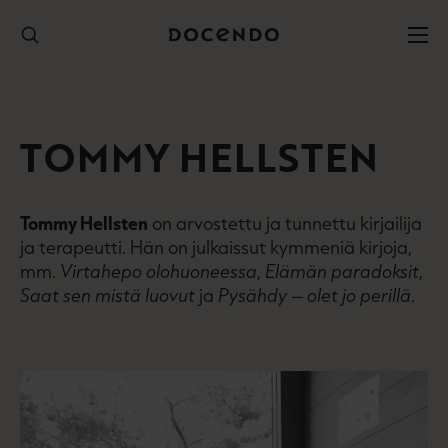
Hyppää
sisältöön
TOMMY HELLSTEN
Tommy Hellsten
on arvostettu ja tunnettu kirjailija
ja terapeutti. Hän on julkaissut kymmeniä kirjoja,
mm.
Virtahepo olohuoneessa
,
Elämän paradoksit
,
Saat sen mistä luovut
ja
Pysähdy – olet jo perillä
.