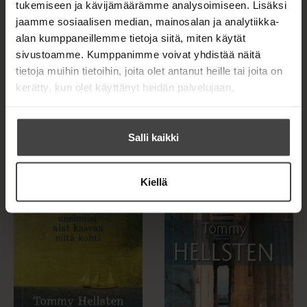
tukemiseen ja kävijämäärämme analysoimiseen. Lisäksi
jaamme sosiaalisen median, mainosalan ja analytiikka-
alan kumppaneillemme tietoja siitä, miten käytät
sivustoamme. Kumppanimme voivat yhdistää näitä
tietoja muihin tietoihin, joita olet antanut heille tai joita on
kerätty, kun olet käyttänyt heidän palvelujaan.
Tommy Hellsten
Tommy Hellsten
IHMISEN
KUN USKALSIN
NÄKÖINEN ELÄMÄ
OLLA TOTTA
Salli kaikki
Kiellä