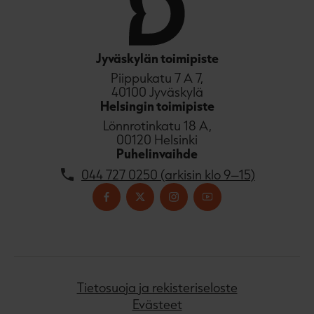
Jyväskylän toimipiste
Piippukatu 7 A 7,
40100 Jyväskylä
Helsingin toimipiste
Lönnrotinkatu 18 A,
00120 Helsinki
Puhelinvaihde
044 727 0250 (arkisin klo 9–15)
Tietosuoja ja rekisteriseloste
Evästeet