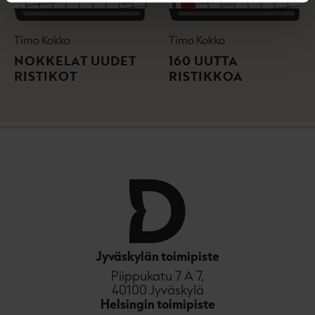
Timo Kokko
Timo Kokko
NOKKELAT UUDET
160 UUTTA
RISTIKOT
RISTIKKOA
Jyväskylän toimipiste
Piippukatu 7 A 7,
40100 Jyväskylä
Helsingin toimipiste