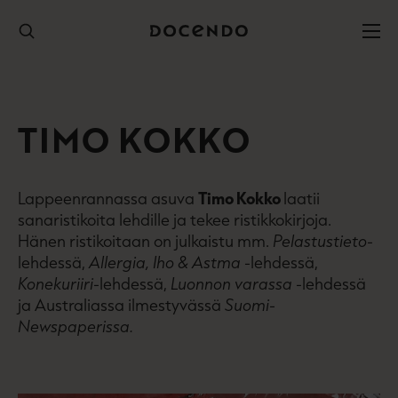
Hyppää
sisältöön
TIMO KOKKO
Lappeenrannassa asuva
Timo Kokko
laatii
sanaristikoita lehdille ja tekee ristikkokirjoja.
Hänen ristikoitaan on julkaistu mm.
Pelastustieto
-
lehdessä,
Allergia, Iho & Astma
-lehdessä,
Konekuriiri
-lehdessä,
Luonnon varassa
-lehdessä
ja Australiassa ilmestyvässä
Suomi-
Newspaperissa.