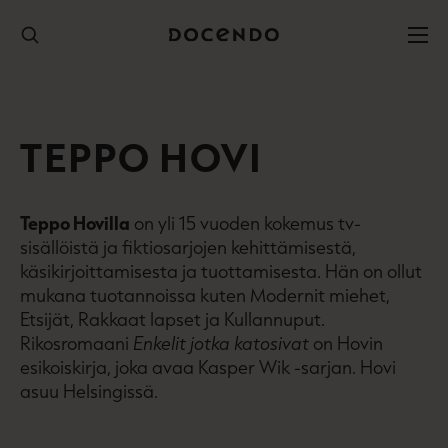
Hyppää
sisältöön
TEPPO HOVI
Teppo Hovilla
on yli 15 vuoden kokemus tv-
sisällöistä ja fiktiosarjojen kehittämisestä,
käsikirjoittamisesta ja tuottamisesta. Hän on ollut
mukana tuotannoissa kuten Modernit miehet,
Etsijät, Rakkaat lapset ja Kullannuput.
Rikosromaani
Enkelit jotka katosivat
on Hovin
esikoiskirja, joka avaa Kasper Wik -sarjan. Hovi
asuu Helsingissä.