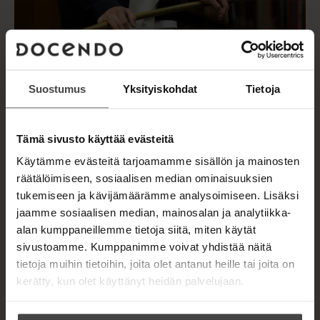
Suostumus
Yksityiskohdat
Tietoja
Tämä sivusto käyttää evästeitä
Kuva: Petri Mast
Käytämme evästeitä tarjoamamme sisällön ja mainosten
räätälöimiseen, sosiaalisen median ominaisuuksien
tukemiseen ja kävijämäärämme analysoimiseen. Lisäksi
jaamme sosiaalisen median, mainosalan ja analytiikka-
alan kumppaneillemme tietoja siitä, miten käytät
TEOKSET
sivustoamme. Kumppanimme voivat yhdistää näitä
tietoja muihin tietoihin, joita olet antanut heille tai joita on
kerätty, kun olet käyttänyt heidän palvelujaan.