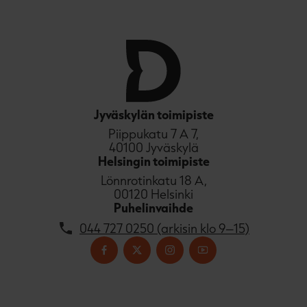
Jyväskylän toimipiste
Piippukatu 7 A 7,
40100 Jyväskylä
Helsingin toimipiste
Lönnrotinkatu 18 A,
00120 Helsinki
Puhelinvaihde
044 727 0250 (arkisin klo 9–15)