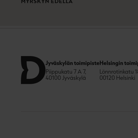
MYRSKYN EDELLÄ
Jyväskylän toimipiste
Helsingin toimi
Piippukatu 7 A 7,
Lönnrotinkatu 1
40100 Jyväskylä
00120 Helsinki