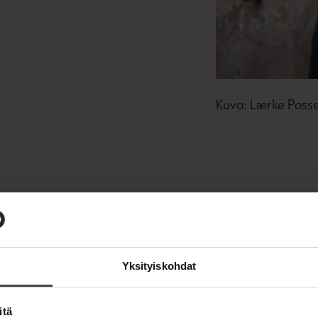
Kuva: Lærke Posse
Yksityiskohdat
itä