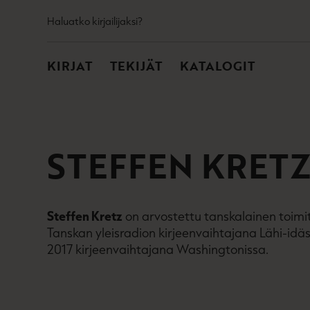
TOISSIJAINEN
Hyppää
Haluatko kirjailijaksi?
sisältöön
PÄÄVALIKKO
KIRJAT
TEKIJÄT
KATALOGIT
STEFFEN KRET
Steffen Kretz
on arvostettu tanskalainen toimit
Tanskan yleisradion kirjeenvaihtajana Lähi-idä
2017 kirjeenvaihtajana Washingtonissa.