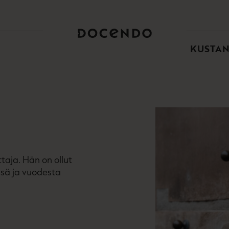
TOI
PÄÄ
KUSTA
Z
taja. Hän on ollut
ssä ja vuodesta