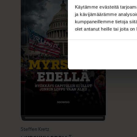
Käytämme evästeitä tarjoama
ja kävijämäärämme analysoim
kumppaneillemme tietoja siitä
olet antanut heille tai joita o
Steffen Kretz