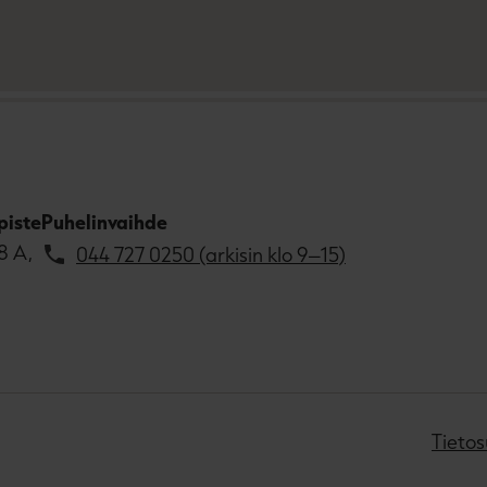
piste
Puhelinvaihde
8 A,
044 727 0250 (arkisin klo 9–15)
Tietos