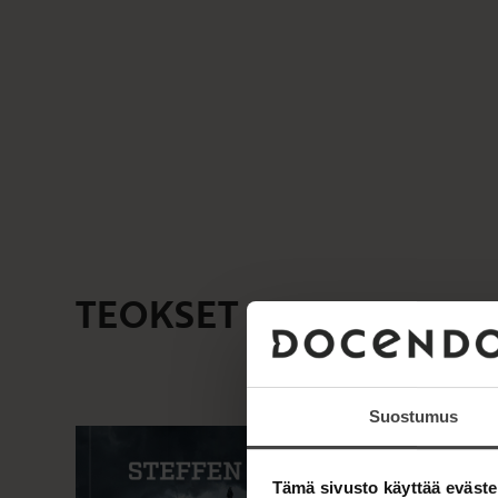
TEOKSET
Suostumus
Tämä sivusto käyttää eväste