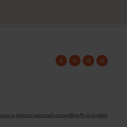
uoja ja rekisteriseloste
Evästeet
Briefly in English