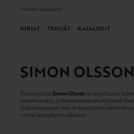
TOISSIJAINEN
Hyppää
Haluatko kirjailijaksi?
sisältöön
PÄÄVALIKKO
KIRJAT
TEKIJÄT
KATALOGIT
SIMON OLSSO
Tietokirjailija
Simon Olsson
on kirjoittanut kyl
tapahtumista, jotka käsittelevät erityisesti tie
Tutkimuksissaan hän on keskittynyt aiemmin t
vähän käsiteltyihin aiheisiin.