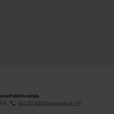
piste
Puhelinvaihde
8 A,
044 727 0250 (arkisin klo 9–15)