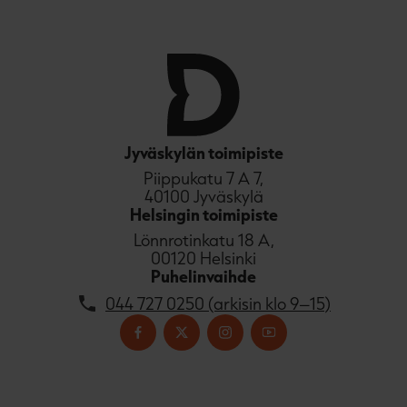
Jyväskylän toimipiste
Piippukatu 7 A 7,
40100 Jyväskylä
Helsingin toimipiste
Lönnrotinkatu 18 A,
00120 Helsinki
Puhelinvaihde
044 727 0250 (arkisin klo 9–15)