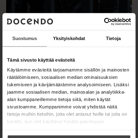
Suostumus
Yksityiskohdat
Tietoja
Tämä sivusto käyttää evästeitä
Kuva: Petri Mulari
Käytämme evästeitä tarjoamamme sisällön ja mainosten
räätälöimiseen, sosiaalisen median ominaisuuksien
tukemiseen ja kävijämäärämme analysoimiseen. Lisäksi
jaamme sosiaalisen median, mainosalan ja analytiikka-
alan kumppaneillemme tietoja siitä, miten käytät
TEOKSET
sivustoamme. Kumppanimme voivat yhdistää näitä
tietoja muihin tietoihin, joita olet antanut heille tai joita on
kerätty, kun olet käyttänyt heidän palvelujaan.