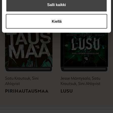
Salli kaikki
Kiellä
Satu Krautsuk, Sini
Jesse Mäntysalo, Satu
Ahlqvist
Krautsuk, Sini Ahlqvist
PIRIHAUTAUSMAA
LUSU