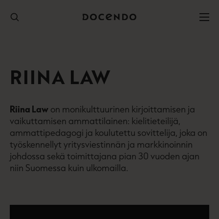
Hyppää
sisältöön
RIINA LAW
Riina Law
on monikulttuurinen kirjoittamisen ja
vaikuttamisen ammattilainen: kielitieteilijä,
ammattipedagogi ja koulutettu sovittelija, joka on
työskennellyt yritysviestinnän ja markkinoinnin
johdossa sekä toimittajana pian 30 vuoden ajan
niin Suomessa kuin ulkomailla.