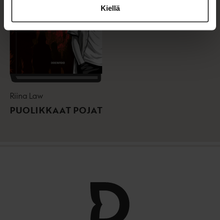
Kiellä
Riina Law
PUOLIKKAAT POJAT