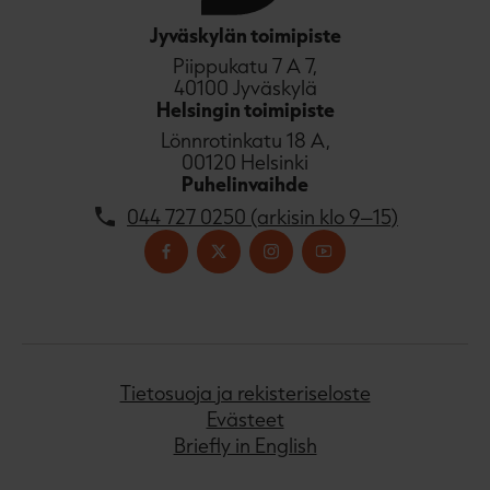
Jyväskylän toimipiste
Piippukatu 7 A 7,
40100 Jyväskylä
Helsingin toimipiste
Lönnrotinkatu 18 A,
00120 Helsinki
Puhelinvaihde
044 727 0250 (arkisin klo 9–15)
Tietosuoja ja rekisteriseloste
Evästeet
Briefly in English