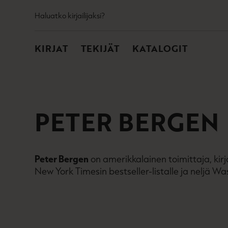
TOISSIJAINEN
Hyppää
Haluatko kirjailijaksi?
sisältöön
PÄÄVALIKKO
KIRJAT
TEKIJÄT
KATALOGIT
PETER BERGEN
Peter Bergen
on amerikkalainen toimittaja, kirj
New York Timesin bestseller-listalle ja neljä Wa