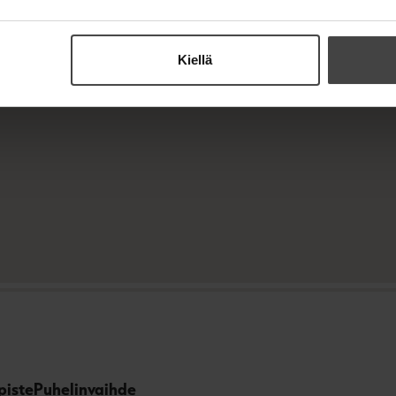
Kiellä
piste
Puhelinvaihde