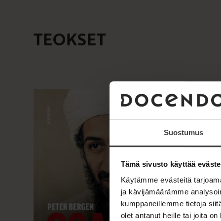
TEOKSET
Suostumus
Tämä sivusto käyttää eväste
Käytämme evästeitä tarjoama
ja kävijämäärämme analysoim
kumppaneillemme tietoja siitä
olet antanut heille tai joita o