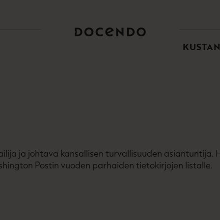
TOI
PÄÄ
KUSTA
ailija ja johtava kansallisen turvallisuuden asiantuntij
shington Postin vuoden parhaiden tietokirjojen listalle.