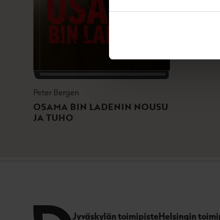
Peter Bergen
OSAMA BIN LADENIN NOUSU
JA TUHO
Jyväskylän toimipiste
Helsingin toimi