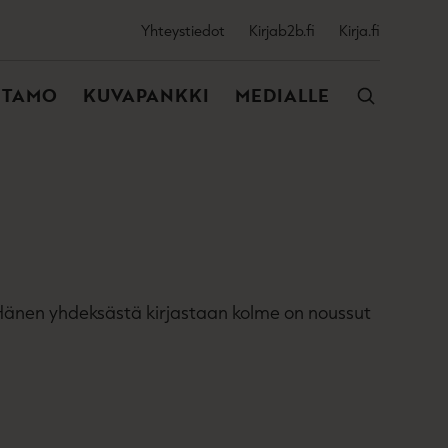
SSIJAINEN
Yhteystiedot
Kirjab2b.fi
Kirja.fi
VALIKKO
NTAMO
KUVAPANKKI
MEDIALLE
a. Hänen yhdeksästä kirjastaan kolme on noussut