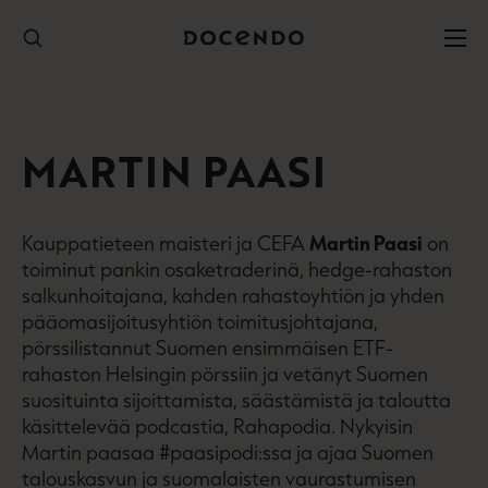
Hyppää
sisältöön
MARTIN PAASI
Kauppatieteen maisteri ja CEFA
Martin Paasi
on
toiminut pankin osaketraderinä, hedge-rahaston
salkunhoitajana, kahden rahastoyhtiön ja yhden
pääomasijoitusyhtiön toimitusjohtajana,
pörssilistannut Suomen ensimmäisen ETF-
rahaston Helsingin pörssiin ja vetänyt Suomen
suosituinta sijoittamista, säästämistä ja taloutta
käsittelevää podcastia, Rahapodia. Nykyisin
Martin paasaa #paasipodi:ssa ja ajaa Suomen
talouskasvun ja suomalaisten vaurastumisen