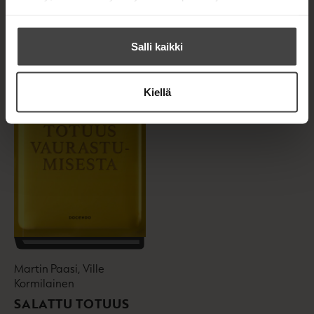
Salli kaikki
Kiellä
Martin Paasi, Ville
Kormilainen
SALATTU TOTUUS