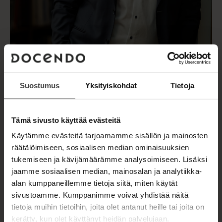
Suostumus
Yksityiskohdat
Tietoja
Tämä sivusto käyttää evästeitä
Käytämme evästeitä tarjoamamme sisällön ja mainosten
Kuva: Petri Mast
räätälöimiseen, sosiaalisen median ominaisuuksien
tukemiseen ja kävijämäärämme analysoimiseen. Lisäksi
jaamme sosiaalisen median, mainosalan ja analytiikka-
alan kumppaneillemme tietoja siitä, miten käytät
sivustoamme. Kumppanimme voivat yhdistää näitä
TEOKSET
tietoja muihin tietoihin, joita olet antanut heille tai joita on
kerätty, kun olet käyttänyt heidän palvelujaan.