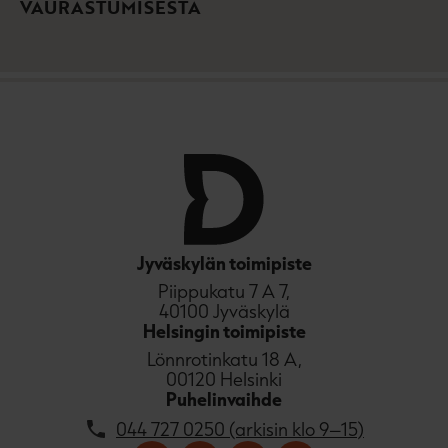
VAURASTUMISESTA
Jyväskylän toimipiste
Piippukatu 7 A 7,
40100 Jyväskylä
Helsingin toimipiste
Lönnrotinkatu 18 A,
00120 Helsinki
Puhelinvaihde
044 727 0250 (arkisin klo 9–15)