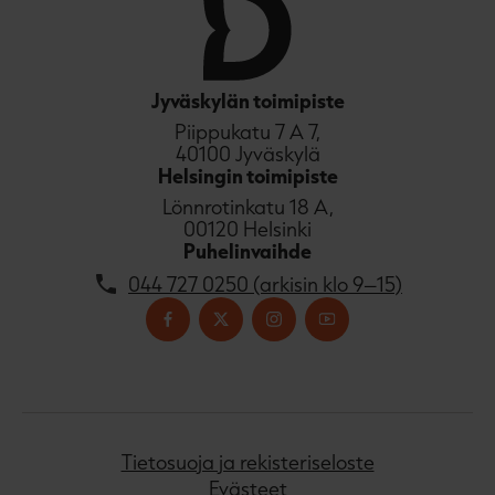
Jyväskylän toimipiste
Piippukatu 7 A 7,
40100 Jyväskylä
Helsingin toimipiste
Lönnrotinkatu 18 A,
00120 Helsinki
Puhelinvaihde
044 727 0250 (arkisin klo 9–15)
Tietosuoja ja rekisteriseloste
Evästeet