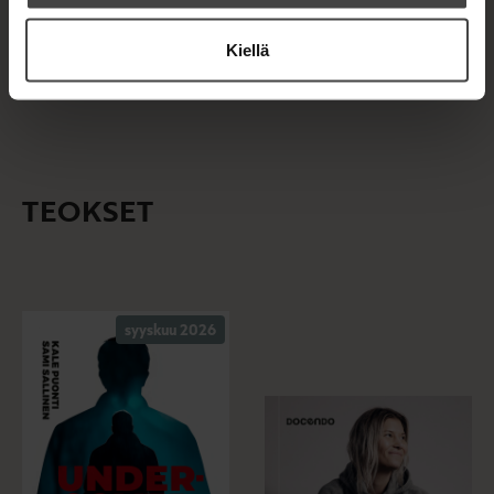
Kiellä
Kuva: Laura Malmivaara
TEOKSET
syyskuu 2026