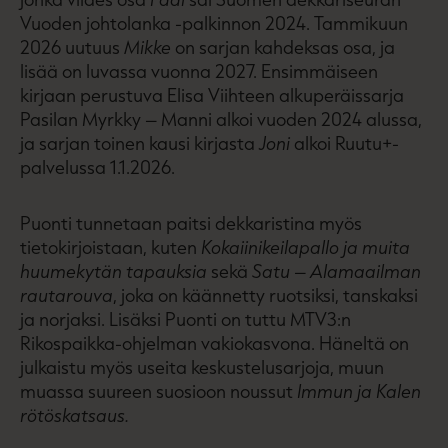
Vuoden johtolanka -palkinnon 2024. Tammikuun
2026 uutuus
Mikke
on sarjan kahdeksas osa, ja
lisää on luvassa vuonna 2027. Ensimmäiseen
kirjaan perustuva Elisa Viihteen alkuperäissarja
Pasilan Myrkky – Manni alkoi vuoden 2024 alussa,
ja sarjan toinen kausi kirjasta
Joni
alkoi Ruutu+-
palvelussa 1.1.2026.
Puonti tunnetaan paitsi dekkaristina myös
tietokirjoistaan, kuten
Kokaiinikeilapallo ja muita
huumekytän tapauksia
sekä
Satu – Alamaailman
rautarouva
, joka on käännetty ruotsiksi, tanskaksi
ja norjaksi. Lisäksi Puonti on tuttu MTV3:n
Rikospaikka-ohjelman vakiokasvona. Häneltä on
julkaistu myös useita keskustelusarjoja, muun
muassa suureen suosioon noussut
Immun ja Kalen
rötöskatsaus.