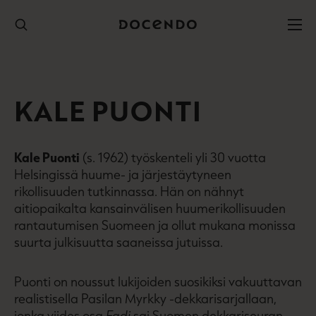
Hyppää
sisältöön
KALE PUONTI
Kale Puonti
(s. 1962) työskenteli yli 30 vuotta
Helsingissä huume- ja järjestäytyneen
rikollisuuden tutkinnassa. Hän on nähnyt
aitiopaikalta kansainvälisen huumerikollisuuden
rantautumisen Suomeen ja ollut mukana monissa
suurta julkisuutta saaneissa jutuissa.
Puonti on noussut lukijoiden suosikiksi vakuuttavan
realistisella Pasilan Myrkky -dekkarisarjallaan,
jonka viides osa
Fadi
sai Suomen dekkariseuran