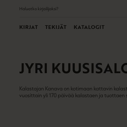
TOISSIJAINEN
Hyppää
Haluatko kirjailijaksi?
sisältöön
PÄÄVALIKKO
KIRJAT
TEKIJÄT
KATALOGIT
JYRI KUUSISAL
Kalastajan Kanava on kotimaan kattavin kalas
vuosittain yli 170 päivää kalastaen ja tuottaen si