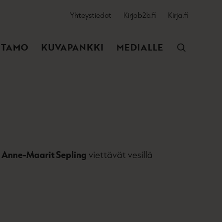
SSIJAINEN
Yhteystiedot
Kirjab2b.fi
Kirja.fi
VALIKKO
NTAMO
KUVAPANKKI
MEDIALLE
a
Anne-Maarit Sepling
viettävät vesillä