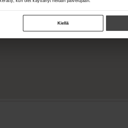
n kerätty, kun olet käyttänyt heidän palvelujaan.
Kiellä