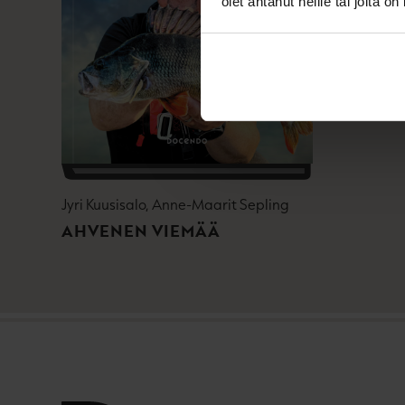
olet antanut heille tai joita o
Jyri Kuusisalo, Anne-Maarit Sepling
AHVENEN VIEMÄÄ