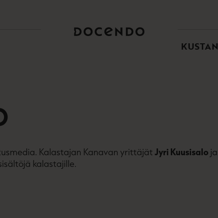
TOI
PÄÄ
KUSTA
O
tusmedia. Kalastajan Kanavan yrittäjät
Jyri Kuusisalo
j
sältöjä kalastajille.