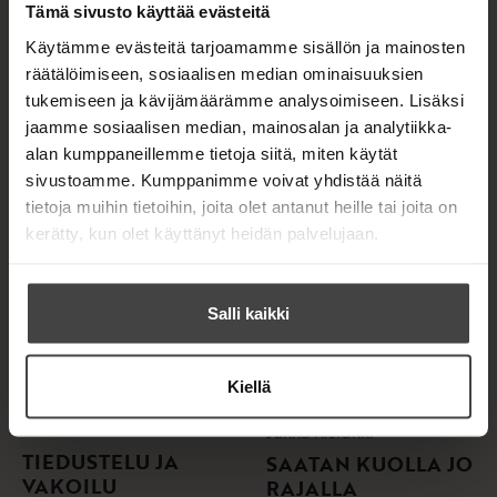
Tämä sivusto käyttää evästeitä
Käytämme evästeitä tarjoamamme sisällön ja mainosten
räätälöimiseen, sosiaalisen median ominaisuuksien
tukemiseen ja kävijämäärämme analysoimiseen. Lisäksi
jaamme sosiaalisen median, mainosalan ja analytiikka-
alan kumppaneillemme tietoja siitä, miten käytät
sivustoamme. Kumppanimme voivat yhdistää näitä
tietoja muihin tietoihin, joita olet antanut heille tai joita on
kerätty, kun olet käyttänyt heidän palvelujaan.
Salli kaikki
Kiellä
Jukka Rislakki
Jukka Rislakki
TIEDUSTELU JA
SAATAN KUOLLA JO
VAKOILU
RAJALLA