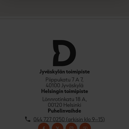
Jyväskylän toimipiste
Piippukatu 7 A 7,
40100 Jyväskylä
Helsingin toimipiste
Lönnrotinkatu 18 A,
00120 Helsinki
Puhelinvaihde
044 727 0250 (arkisin klo 9–15)