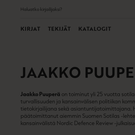
TOISSIJAINEN
Hyppää
Haluatko kirjailijaksi?
sisältöön
PÄÄVALIKKO
KIRJAT
TEKIJÄT
KATALOGIT
JAAKKO PUUP
Jaakko Puuperä
on toiminut yli 25 vuotta sotila
turvallisuuden ja kansainvälisen politiikan ko
tietokirjailijana sekä asiantuntijatoimittajana.
päätoimittanut aiemmin Suomen Sotilas -lehte
kansainvälistä Nordic Defence Review -julkaisu