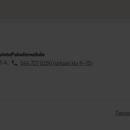
piste
Puhelinvaihde
8 A,
044 727 0250 (arkisin klo 9–15)
Tietos