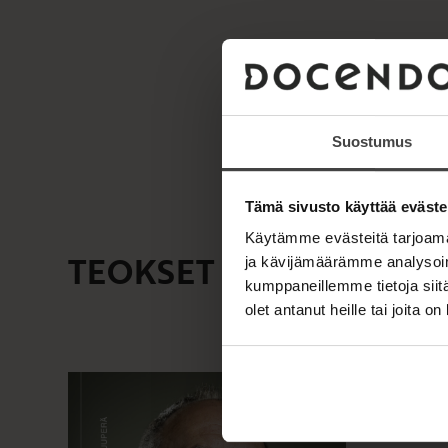
Suostumus
Tämä sivusto käyttää eväste
Käytämme evästeitä tarjoama
TEOKSET
ja kävijämäärämme analysoim
kumppaneillemme tietoja siitä
olet antanut heille tai joita o