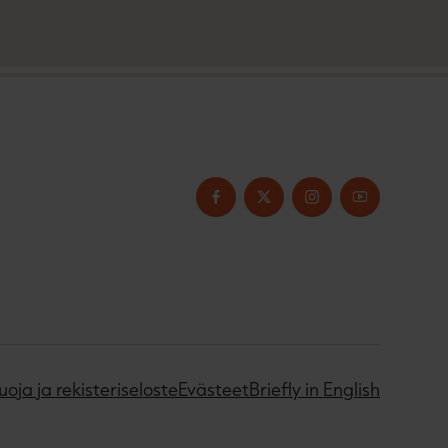
uoja ja rekisteriseloste
Evästeet
Briefly in English