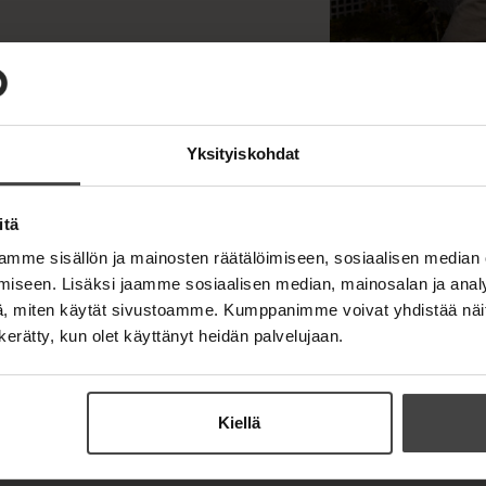
Kuva: Petri Mast
Yksityiskohdat
itä
mme sisällön ja mainosten räätälöimiseen, sosiaalisen median
iseen. Lisäksi jaamme sosiaalisen median, mainosalan ja analy
, miten käytät sivustoamme. Kumppanimme voivat yhdistää näitä t
n kerätty, kun olet käyttänyt heidän palvelujaan.
Kiellä