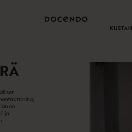
TOI
PÄÄ
KUSTA
ERÄ
allisen
mmentaattorina,
 Hän on
ä ja
a.