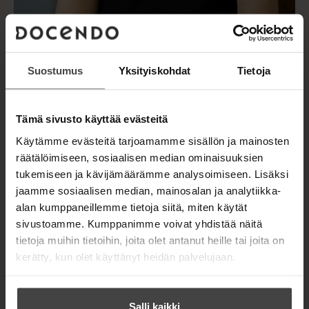
Suostumus
Yksityiskohdat
Tietoja
Tämä sivusto käyttää evästeitä
Kuva: Petri Mast
Käytämme evästeitä tarjoamamme sisällön ja mainosten
räätälöimiseen, sosiaalisen median ominaisuuksien
tukemiseen ja kävijämäärämme analysoimiseen. Lisäksi
jaamme sosiaalisen median, mainosalan ja analytiikka-
alan kumppaneillemme tietoja siitä, miten käytät
TEOKSET
sivustoamme. Kumppanimme voivat yhdistää näitä
tietoja muihin tietoihin, joita olet antanut heille tai joita on
kerätty, kun olet käyttänyt heidän palvelujaan.
Salli kaikki