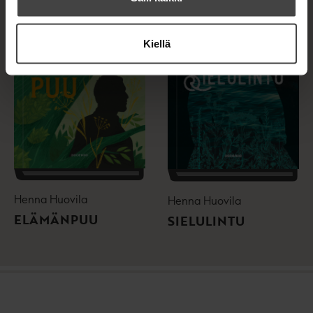
Kiellä
Henna Huovila
Henna Huovila
ELÄMÄNPUU
SIELULINTU