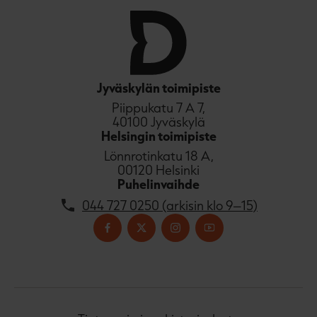
Jyväskylän toimipiste
Piippukatu 7 A 7,
40100 Jyväskylä
Helsingin toimipiste
Lönnrotinkatu 18 A,
00120 Helsinki
Puhelinvaihde
044 727 0250 (arkisin klo 9–15)