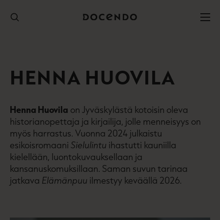
Hyppää
sisältöön
HENNA HUOVILA
Henna Huovila
on Jyväskylästä kotoisin oleva
historianopettaja ja kirjailija, jolle menneisyys on
myös harrastus. Vuonna 2024 julkaistu
esikoisromaani
Sielulintu
ihastutti kauniilla
kielellään, luontokuvauksellaan ja
kansanuskomuksillaan. Saman suvun tarinaa
jatkava
Elämänpuu
ilmestyy keväällä 2026.