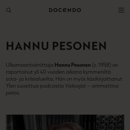
Hyppää
sisältöön
HANNU PESONEN
Ulkomaantoimittaja
Hannu Pesonen
(s. 1958) on
raportoinut yli 40 vuoden aikana kymmeniltä
sota-­ ja kriisialueilta. Hän on myös käsikirjoittanut
Ylen suosittua podcastia
Vakoojat – ammattina
petos
.