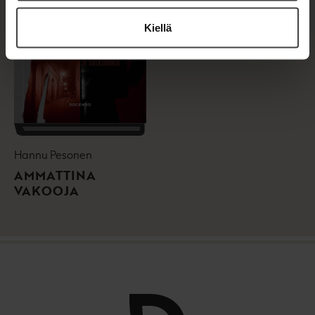
Kiellä
Hannu Pesonen
AMMATTINA
VAKOOJA