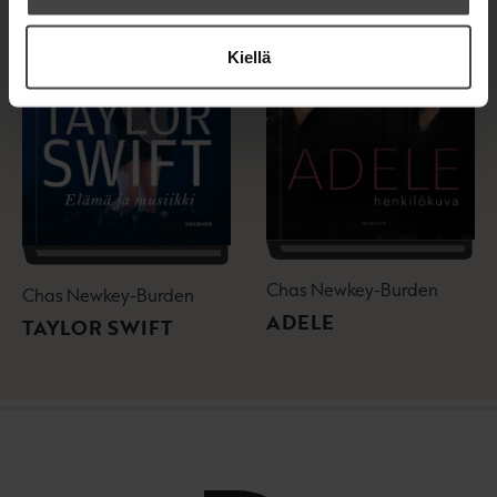
Kiellä
Chas Newkey-Burden
Chas Newkey-Burden
ADELE
TAYLOR SWIFT