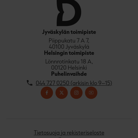
Jyväskylän toimipiste
Piippukatu 7 A 7,
40100 Jyväskylä
Helsingin toimipiste
Lönnrotinkatu 18 A,
00120 Helsinki
Puhelinvaihde
044 727 0250 (arkisin klo 9–15)
Tietosuoja ja rekisteriseloste