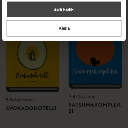
Salli kaikki
Kiellä
Bob Mortimer
Bob Mortimer
SATSUMAKOMPLEK
AVOKADOHOTELLI
SI