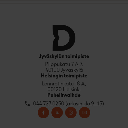
Jyväskylän toimipiste
Piippukatu 7 A 7,
40100 Jyväskylä
Helsingin toimipiste
Lönnrotinkatu 18 A,
00120 Helsinki
Puhelinvaihde
044 727 0250 (arkisin klo 9–15)