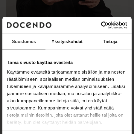
Suostumus
Yksityiskohdat
Tietoja
Tämä sivusto käyttää evästeitä
Käytämme evästeitä tarjoamamme sisällön ja mainosten
Kuva: Richard Grassie
räätälöimiseen, sosiaalisen median ominaisuuksien
tukemiseen ja kävijämäärämme analysoimiseen. Lisäksi
jaamme sosiaalisen median, mainosalan ja analytiikka-
alan kumppaneillemme tietoja siitä, miten käytät
TEOKSET
sivustoamme. Kumppanimme voivat yhdistää näitä
tietoja muihin tietoihin, joita olet antanut heille tai joita on
kerätty, kun olet käyttänyt heidän palvelujaan.