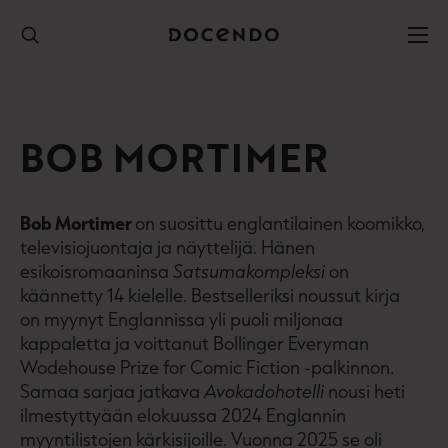
Hyppää
sisältöön
BOB MORTIMER
Bob Mortimer
on suosittu englantilainen koomikko,
televisio­juontaja ja näyttelijä. Hänen
esikoisromaaninsa
Satsumakompleksi
on
käännetty 14 ­kielelle. Bestselleriksi noussut kirja
on ­myynyt Englan­nissa yli puoli miljonaa
kappaletta ja voittanut Bollinger Everyman
Wodehouse Prize for Comic Fiction -palkinnon.
Samaa sarjaa jat­kava
Avokadohotelli
nousi heti
ilmestyttyään elo­kuussa 2024 Englannin
myyntilistojen kärkisijoille. Vuonna 2025 se oli