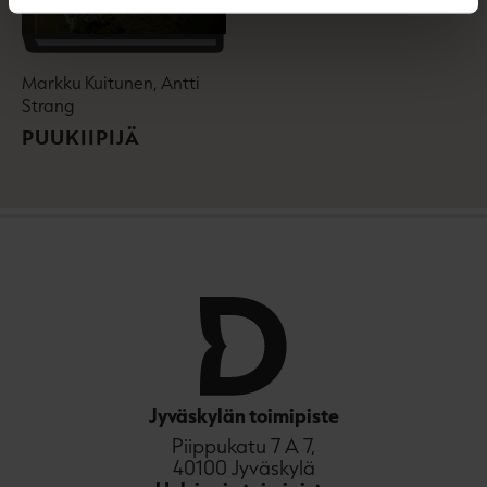
Markku Kuitunen, Antti
Strang
PUUKIIPIJÄ
Jyväskylän toimipiste
Piippukatu 7 A 7,
40100 Jyväskylä