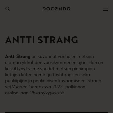
Hyppää
sisältöön
ANTTI STRANG
Antti Strang
on kuvannut vanhojen metsien
elämää yli kahden vuosikymmenen ajan. Hän on
keskittynyt viime vuodet metsän pienimpien
lintujen kuten hömö- ja töyhtötiaisen sekä
puukiipijän ja peukaloisen kuvaamiseen. Strang
vei
Vuoden luontokuva 2022
-palkinnon
otoksellaan
Uhka syvyyksistä
.