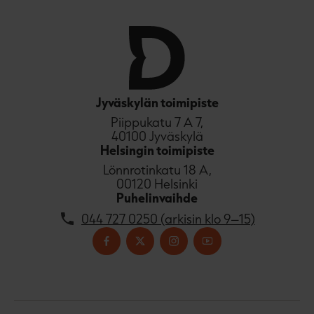
Jyväskylän toimipiste
Piippukatu 7 A 7,
40100 Jyväskylä
Helsingin toimipiste
Lönnrotinkatu 18 A,
00120 Helsinki
Puhelinvaihde
044 727 0250 (arkisin klo 9–15)