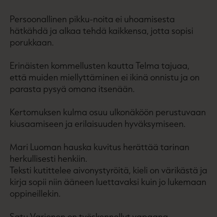
Persoonallinen pikku-noita ei uhoamisesta
hätkähdä ja alkaa tehdä kaikkensa, jotta sopisi
porukkaan.
Erinäisten kommellusten kautta Telma tajuaa,
että muiden miellyttäminen ei ikinä onnistu ja on
parasta pysyä omana itsenään.
Kertomuksen kulma osuu ulkonäköön perustuvaan
kiusaamiseen ja erilaisuuden hyväksymiseen.
Mari Luoman hauska kuvitus herättää tarinan
herkullisesti henkiin.
Teksti kutittelee aivonystyröitä, kieli on värikästä ja
kirja sopii niin ääneen luettavaksi kuin jo lukemaan
oppineillekin.
Satu Varjonen on työskennellyt vapaana