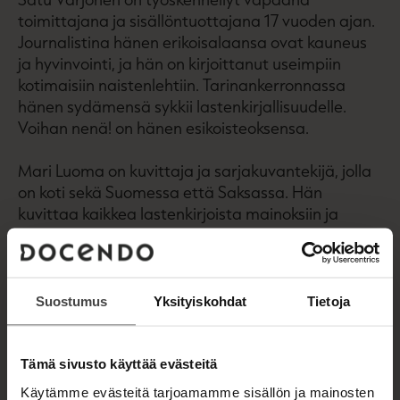
toimittajana ja sisällöntuottajana 17 vuoden ajan.
Journalistina hänen erikoisalaansa ovat kauneus
ja hyvinvointi, ja hän on kirjoittanut useimpiin
kotimaisiin naistenlehtiin. Tarinankerronnassa
hänen sydämensä sykkii lastenkirjallisuudelle.
Voihan nenä! on hänen esikoisteoksensa.
Mari Luoma on kuvittaja ja sarjakuvantekijä, jolla
on koti sekä Suomessa että Saksassa. Hän
kuvittaa kaikkea lastenkirjoista mainoksiin ja
rakastaa suunnitella veikeitä hahmoja tarinoihin.
Luoma on tehnyt myös peligrafiikkaa.
Suostumus
Yksityiskohdat
Tietoja
Kirjan tiedot
Tämä sivusto käyttää evästeitä
Käytämme evästeitä tarjoamamme sisällön ja mainosten