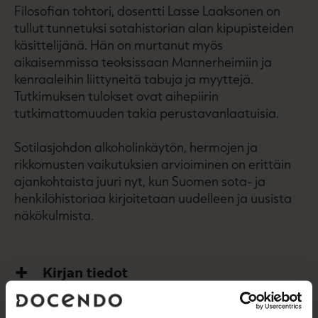
Filosofian tohtori, dosentti Lasse Laaksonen on
tullut tunnetuksi sotahistorian alan kipupisteiden
käsittelijänä. Hän on murtanut myös
aikaisemmissa teoksissaan Mannerheimiin ja
kenraaleihin liittyneitä tabuja ja myyttejä.
Tutkimuksen tulokset ovat aihepiirin
tutkimattomuuden takia perustavanlaatuisia.
Sotilasjohdon alkoholinkäytön, hermojen ja
rikkomusten vaikutuksien arvioiminen on erittäin
ajankohtaista juuri nyt, kun Suomen sota- ja
henkilöhistoriaa kirjoitetaan uudelleen ja uusista
näkökulmista.
Kirjan tiedot