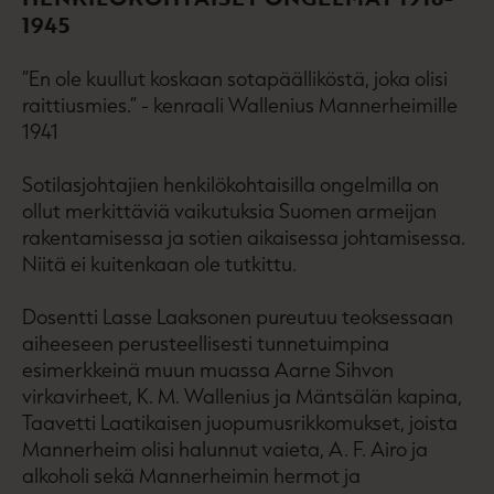
1945
”En ole kuullut koskaan sotapäälliköstä, joka olisi
raittiusmies.” - kenraali Wallenius Mannerheimille
1941
Sotilasjohtajien henkilökohtaisilla ongelmilla on
ollut merkittäviä vaikutuksia Suomen armeijan
rakentamisessa ja sotien aikaisessa johtamisessa.
Niitä ei kuitenkaan ole tutkittu.
Dosentti Lasse Laaksonen pureutuu teoksessaan
aiheeseen perusteellisesti tunnetuimpina
esimerkkeinä muun muassa Aarne Sihvon
virkavirheet, K. M. Wallenius ja Mäntsälän kapina,
Taavetti Laatikaisen juopumusrikkomukset, joista
Mannerheim olisi halunnut vaieta, A. F. Airo ja
alkoholi sekä Mannerheimin hermot ja