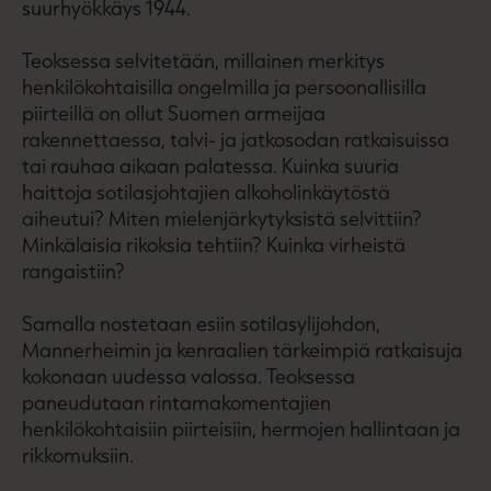
suurhyökkäys 1944.
Teoksessa selvitetään, millainen merkitys
henkilökohtaisilla ongelmilla ja persoonallisilla
piirteillä on ollut Suomen armeijaa
rakennettaessa, talvi- ja jatkosodan ratkaisuissa
tai rauhaa aikaan palatessa. Kuinka suuria
haittoja sotilasjohtajien alkoholinkäytöstä
aiheutui? Miten mielenjärkytyksistä selvittiin?
Minkälaisia rikoksia tehtiin? Kuinka virheistä
rangaistiin?
Samalla nostetaan esiin sotilasylijohdon,
Mannerheimin ja kenraalien tärkeimpiä ratkaisuja
kokonaan uudessa valossa. Teoksessa
paneudutaan rintamakomentajien
henkilökohtaisiin piirteisiin, hermojen hallintaan ja
rikkomuksiin.