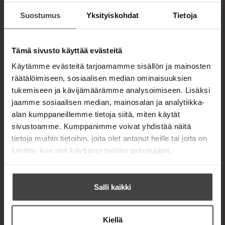
Kirjan kuvapankkikuvat
Suostumus
Yksityiskohdat
Tietoja
Tämä sivusto käyttää evästeitä
OSTA TEOS
Käytämme evästeitä tarjoamamme sisällön ja mainosten
räätälöimiseen, sosiaalisen median ominaisuuksien
Kovakantinen kirja
tukemiseen ja kävijämäärämme analysoimiseen. Lisäksi
O
K
jaamme sosiaalisen median, mainosalan ja analytiikka-
s
i
E-kirja / epub2
K
B
t
r
alan kumppaneillemme tietoja siitä, miten käytät
u
o
a
j
sivustoamme. Kumppanimme voivat yhdistää näitä
u
o
a
tietoja muihin tietoihin, joita olet antanut heille tai joita on
n
k
.
kerätty, kun olet käyttänyt heidän palvelujaan.
t
b
f
e
e
i
l
a
A
e
t
Salli kaikki
u
A
k
u
e
LASSE LAAKSONEN
k
a
Kiellä