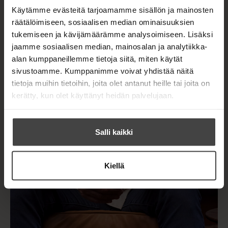
i
e
Käytämme evästeitä tarjoamamme sisällön ja mainosten
l
h
e
räätälöimiseen, sosiaalisen median ominaisuuksien
t
h
tukemiseen ja kävijämäärämme analysoimiseen. Lisäksi
e
t
e
jaamme sosiaalisen median, mainosalan ja analytiikka-
e
n
alan kumppaneillemme tietoja siitä, miten käytät
e
sivustoamme. Kumppanimme voivat yhdistää näitä
n
tietoja muihin tietoihin, joita olet antanut heille tai joita on
kerätty, kun olet käyttänyt heidän palvelujaan.
Salli kaikki
Kiellä