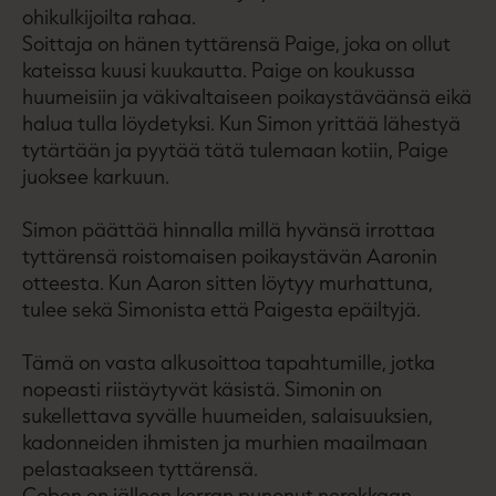
ohikulkijoilta rahaa.
Soittaja on hänen tyttärensä Paige, joka on ollut
kateissa kuusi kuukautta. Paige on koukussa
huumeisiin ja väkivaltaiseen poikaystäväänsä eikä
halua tulla löydetyksi. Kun Simon yrittää lähestyä
tytärtään ja pyytää tätä tulemaan kotiin, Paige
juoksee karkuun.
Simon päättää hinnalla millä hyvänsä irrottaa
tyttärensä roistomaisen poikaystävän Aaronin
otteesta. Kun Aaron sitten löytyy murhattuna,
tulee sekä Simonista että Paigesta epäiltyjä.
Tämä on vasta alkusoittoa tapahtumille, jotka
nopeasti riistäytyvät käsistä. Simonin on
sukellettava syvälle huumeiden, salaisuuksien,
kadonneiden ihmisten ja murhien maailmaan
pelastaakseen tyttärensä.
Coben on jälleen kerran punonut nerokkaan