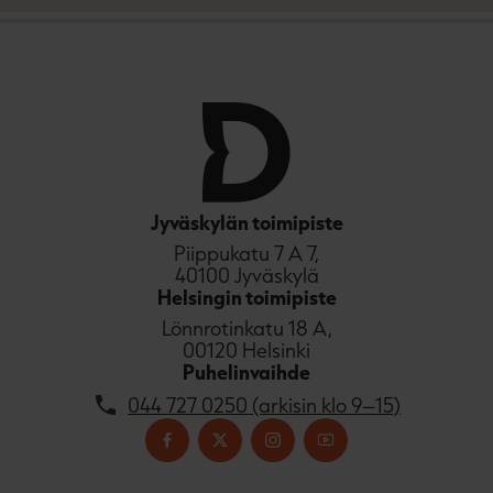
Jyväskylän toimipiste
Piippukatu 7 A 7,
40100 Jyväskylä
Helsingin toimipiste
Lönnrotinkatu 18 A,
00120 Helsinki
Puhelinvaihde
044 727 0250 (arkisin klo 9–15)