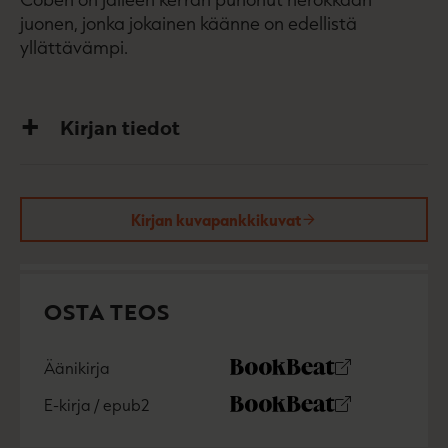
juonen, jonka jokainen käänne on edellistä
yllättävämpi.
Kirjan tiedot
Kirjan kuvapankkikuvat
OSTA TEOS
Äänikirja
K
B
u
o
E-kirja / epub2
K
B
u
o
u
o
n
k