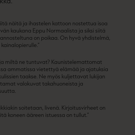
kka.
tä näitä ja ihastelen kattoon nostettua isoa
tävän kaukana Eppu Normaalista ja siksi siitä
ti annosteltuna on poikaa. On hyvä yhdistelmä,
 kainalopierulle.”
ki ja miltä ne tuntuvat? Kaunistelemattomat
ssa ammatissa vietettyä elämää ja ajatuksia
ulissien taakse. Ne myös kuljettavat lukijan
ttamat valokuvat takahuoneista ja
suutta.
kkiakin soitetaan, livenä. Kirjoitusvirheet on
itä koneen ääreen istuessa on tullut.”