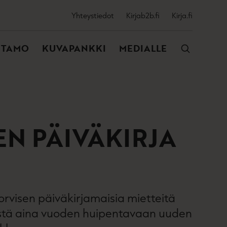
SSIJAINEN
Yhteystiedot
Kirjab2b.fi
Kirja.fi
VALIKKO
NTAMO
KUVAPANKKI
MEDIALLE
N PÄIVÄKIRJA
orvisen päiväkirjamaisia mietteitä
ästä aina vuoden huipentavaan uuden