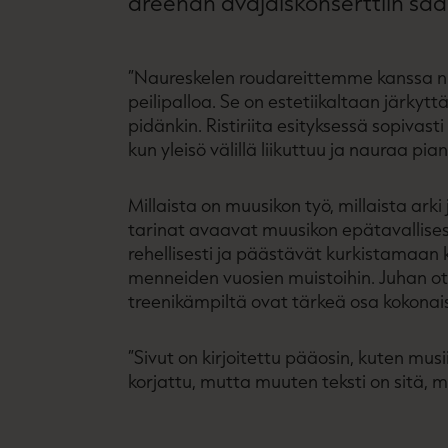
areenan avajaiskonserttiin saa
”Naureskelen roudareittemme kanssa nii
peilipalloa. Se on estetiikaltaan järkyt
pidänkin. Ristiriita esityksessä sopivas
kun yleisö välillä liikuttuu ja nauraa pian
Millaista on muusikon työ, millaista ar
tarinat avaavat muusikon epätavallise
rehellisesti ja päästävät kurkistamaan k
menneiden vuosien muistoihin. Juhan o
treenikämpiltä ovat tärkeä osa kokonai
”Sivut on kirjoitettu pääosin, kuten musii
korjattu, mutta muuten teksti on sitä, m