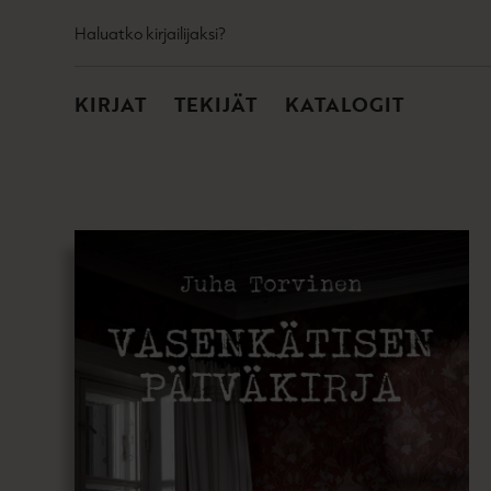
TOISSIJAINEN
Hyppää
Haluatko kirjailijaksi?
sisältöön
PÄÄVALIKKO
KIRJAT
TEKIJÄT
KATALOGIT