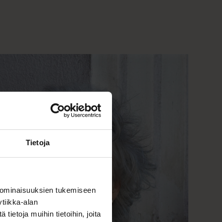
Tietoja
 ominaisuuksien tukemiseen
tiikka-alan
ietoja muihin tietoihin, joita