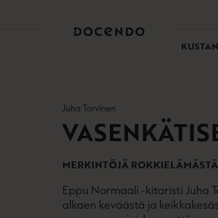
TOI
PÄÄ
KUSTA
Juha Torvinen
VASENKÄTISE
MERKINTÖJÄ ROKKIELÄMÄSTÄ
Eppu Normaali -kitaristi Juha T
alkaen keväästä ja keikkakes