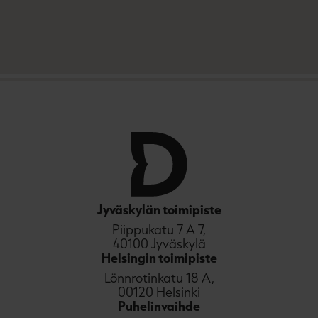
t
e
h
e
n
t
e
e
n
e
n
Jyväskylän toimipiste
Piippukatu 7 A 7,
40100 Jyväskylä
Helsingin toimipiste
Lönnrotinkatu 18 A,
00120 Helsinki
Puhelinvaihde