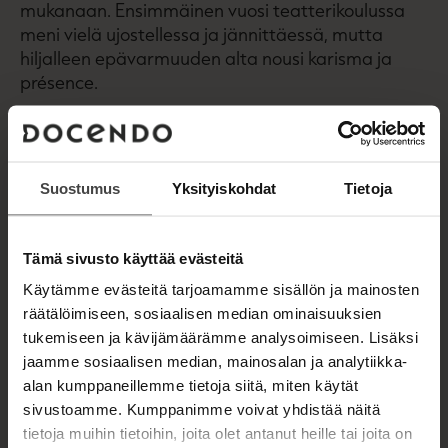
mukanaan. Ensimmäinen vuosi teatterikoulussa
meni vielä ujostellessa ja jännittäessä, mutta
hiljalleen epävarmuuden alta nousi karisma ja
présence.
Vänän muistelmissa kerrotaan, kuinka hänen ja
lahjakkaan Matti Pellonpään välinen vahva
ystävyys katkesi traagisesti aivan liian varhain,
Suostumus
Yksityiskohdat
Tietoja
sekä siitä, kuinka Jouko Turkka ensin pilkkasi ja
sitten jumaloi omaleimaista näyttelijää.
Tämä sivusto käyttää evästeitä
Vänän matkaa ovat siivittäneet rakkaudet ja
Käytämme evästeitä tarjoamamme sisällön ja mainosten
pettymykset, mutta hänen persoonassaan ovat
räätälöimiseen, sosiaalisen median ominaisuuksien
aina säilyneet rehellisyys, itsepäisyys ja
tukemiseen ja kävijämäärämme analysoimiseen. Lisäksi
oikeudenmukaisuus.
jaamme sosiaalisen median, mainosalan ja analytiikka-
alan kumppaneillemme tietoja siitä, miten käytät
sivustoamme. Kumppanimme voivat yhdistää näitä
tietoja muihin tietoihin, joita olet antanut heille tai joita on
Kirjan tiedot