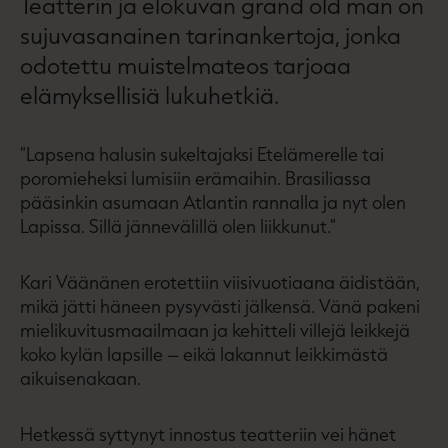
Teatterin ja elokuvan grand old man on
sujuvasanainen tarinankertoja, jonka
odotettu muistelmateos tarjoaa
elämyksellisiä lukuhetkiä.
"Lapsena halusin sukeltajaksi Etelämerelle tai
poromieheksi lumisiin erämaihin. Brasiliassa
pääsinkin asumaan Atlantin rannalla ja nyt olen
Lapissa. Sillä jännevälillä olen liikkunut."
Kari Väänänen erotettiin viisivuotiaana äidistään,
mikä jätti häneen pysyvästi jälkensä. Vänä pakeni
mielikuvitusmaailmaan ja kehitteli villejä leikkejä
koko kylän lapsille – eikä lakannut leikkimästä
aikuisenakaan.
Hetkessä syttynyt innostus teatteriin vei hänet