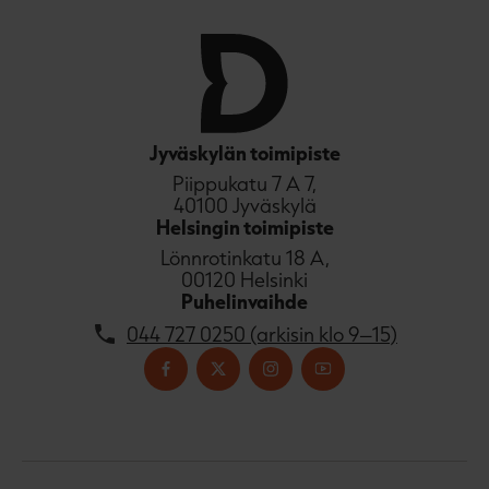
Jyväskylän toimipiste
Piippukatu 7 A 7,
40100 Jyväskylä
Helsingin toimipiste
Lönnrotinkatu 18 A,
00120 Helsinki
Puhelinvaihde
044 727 0250 (arkisin klo 9–15)