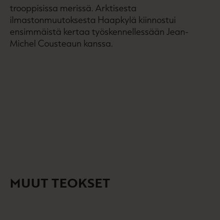
t
e
trooppisissa merissä. Arktisesta
e
n
ilmastonmuutoksesta Haapkylä kiinnostui
e
v
ensimmäistä kertaa työskennellessään Jean-
n
ä
Michel Cousteaun kanssa.
v
l
ä
i
l
l
i
e
l
h
e
t
h
e
t
e
e
n
e
n
MUUT TEOKSET