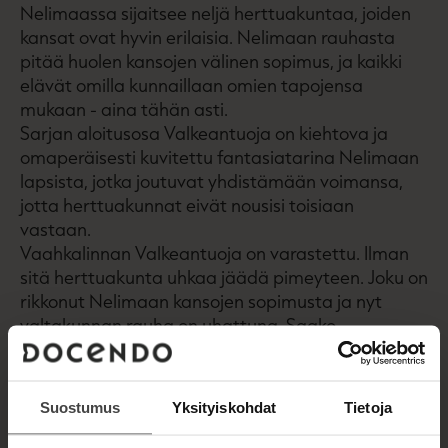
Nelimaassa sijaitsee neljä herttuakuntaa, joiden
kansat ovat hyvin erilaisia. Nelimaan rauhasta
pitää huolen kansojen välinen sopimus, ja kaikki
elävät omilla kunnaillaan omien tapojensa
mukaan - aina tähän asti.
Sarjan aloitusosa Valkeantuoja on kiehtova ja
omaperäisesti kuvitettu fantasiatarina Nelimaan
lapsista, jotka joutuvat yhdistämään voimansa,
jotta herttuakunnat eivät nousisi toisiaan
vastaan.
Vaahkalinnan Valkeantuoja on varastettu. Ilman
sitä herttuakunta uhkaa jäädä pimeyteen. Joku on
rikkonut Nelimaan kansojen sopimusta ja nyt
valtakunnan rauha on uhattuna. Saako
Vaahkalinna enää koskaan valoa? Ja mitä
tekemistä Huojuvalla tornilla ja rosvojoukolla on
asian kanssa?
Suostumus
Yksityiskohdat
Tietoja
Ikäsuositus 7-12-v.