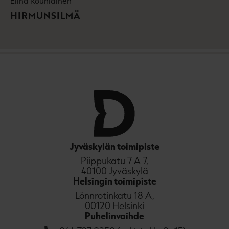
l
Elina Rouhiainen
h
e
t
HIRMUNSILMÄ
h
e
t
e
e
n
e
n
Jyväskylän toimipiste
Piippukatu 7 A 7,
40100 Jyväskylä
Helsingin toimipiste
Lönnrotinkatu 18 A,
00120 Helsinki
Puhelinvaihde