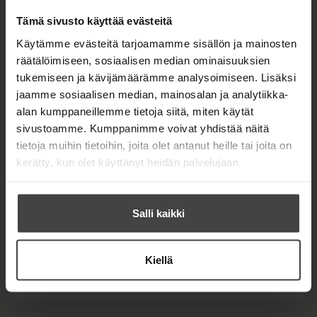
Tämä sivusto käyttää evästeitä
Kirjan tiedot
Käytämme evästeitä tarjoamamme sisällön ja mainosten
räätälöimiseen, sosiaalisen median ominaisuuksien
tukemiseen ja kävijämäärämme analysoimiseen. Lisäksi
jaamme sosiaalisen median, mainosalan ja analytiikka-
Lue näyte (pdf)
A
alan kumppaneillemme tietoja siitä, miten käytät
u
k
sivustoamme. Kumppanimme voivat yhdistää näitä
Kirjan kuvapankkikuvat
e
tietoja muihin tietoihin, joita olet antanut heille tai joita on
a
kerätty, kun olet käyttänyt heidän palvelujaan.
a
u
u
OSTA TEOS
t
e
Salli kaikki
e
n
Äänikirja
v
K
B
Kiellä
ä
u
o
E-kirja / epub2
l
K
B
u
o
i
u
o
n
k
l
u
o
e
t
b