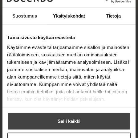
u
e
MICK HERRON
k
a
e
Suostumus
Yksityiskohdat
Tietoja
a
a
u
a
u
Lue lisää tekijästä
u
M
t
Tämä sivusto käyttää evästeitä
i
u
e
c
Käytämme evästeitä tarjoamamme sisällön ja mainosten
t
e
k
e
räätälöimiseen, sosiaalisen median ominaisuuksien
n
H
e
tukemiseen ja kävijämäärämme analysoimiseen. Lisäksi
e
v
r
n
ä
jaamme sosiaalisen median, mainosalan ja analytiikka-
r
v
l
alan kumppaneillemme tietoja siitä, miten käytät
o
ä
i
n
sivustoamme. Kumppanimme voivat yhdistää näitä
l
l
tietoja muihin tietoihin, joita olet antanut heille tai joita on
i
e
kerätty, kun olet käyttänyt heidän palvelujaan.
l
h
e
t
h
e
t
e
Salli kaikki
e
n
e