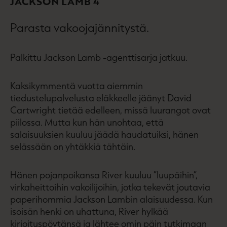
JACKSON LAMB 4
Parasta vakoojajännitystä.
Palkittu Jackson Lamb -agenttisarja jatkuu.
Kaksikymmentä vuotta aiemmin
tiedustelupalvelusta eläkkeelle jäänyt David
Cartwright tietää edelleen, missä luurangot ovat
piilossa. Mutta kun hän unohtaa, että
salaisuuksien kuuluu jäädä haudatuiksi, hänen
selässään on yhtäkkiä tähtäin.
Hänen pojanpoikansa River kuuluu ”luupäihin”,
virkaheittoihin vakoilijoihin, jotka tekevät joutavia
paperihommia Jackson Lambin alaisuudessa. Kun
isoisän henki on uhattuna, River hylkää
kirjoituspöytänsä ja lähtee omin päin tutkimaan