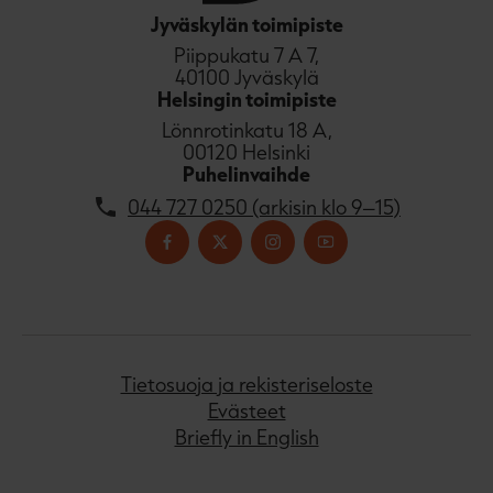
Jyväskylän toimipiste
Piippukatu 7 A 7,
40100 Jyväskylä
Helsingin toimipiste
Lönnrotinkatu 18 A,
00120 Helsinki
Puhelinvaihde
044 727 0250 (arkisin klo 9–15)
Tietosuoja ja rekisteriseloste
Evästeet
Briefly in English