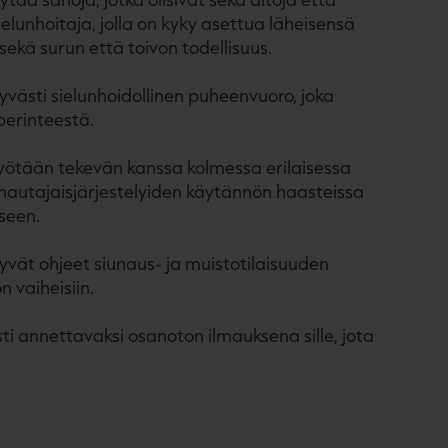
elunhoitaja, jolla on kyky asettua läheisensä
ekä surun että toivon todellisuus.
yvästi sielunhoidollinen puheenvuoro, joka
perinteestä.
työtään tekevän kanssa kolmessa erilaisessa
hautajaisjärjestelyiden käytännön haasteissa
seen.
tyvät ohjeet siunaus- ja muistotilaisuuden
n vaiheisiin.
sti annettavaksi osanoton ilmauksena sille, jota