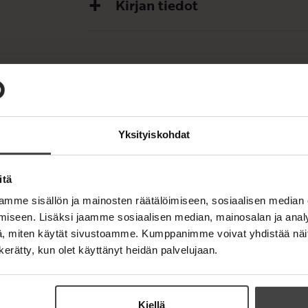
Kirjan tiedot
OSTA TEOS
Yksityiskohdat
Kovakantinen kirja
itä
O
K
s
i
mme sisällön ja mainosten räätälöimiseen, sosiaalisen median
t
r
iseen. Lisäksi jaamme sosiaalisen median, mainosalan ja analy
a
j
, miten käytät sivustoamme. Kumppanimme voivat yhdistää näitä t
a
n kerätty, kun olet käyttänyt heidän palvelujaan.
.
f
i
A
Kiellä