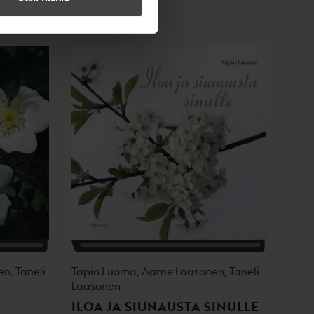
n, Taneli
Tapio Luoma, Aarne Laasonen, Taneli
Laasonen
ILOA JA SIUNAUSTA SINULLE