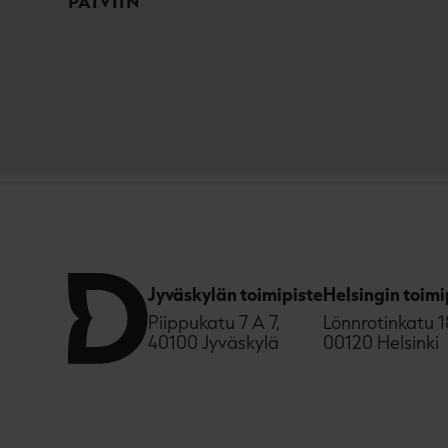
PÄIVIIN
Jyväskylän toimipiste
Helsingin toimi
Piippukatu 7 A 7,
Lönnrotinkatu 1
40100 Jyväskylä
00120 Helsinki