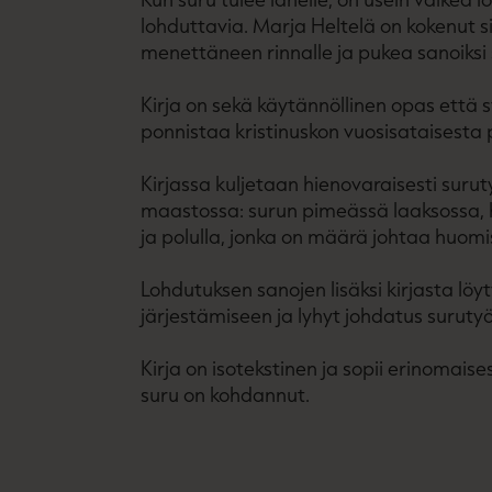
lohduttavia. Marja Heltelä on kokenut si
menettäneen rinnalle ja pukea sanoiksi s
Kirja on sekä käytännöllinen opas että s
ponnistaa kristinuskon vuosisataisesta 
Kirjassa kuljetaan hienovaraisesti suru
maastossa: surun pimeässä laaksossa, 
ja polulla, jonka on määrä johtaa huomi
Lohdutuksen sanojen lisäksi kirjasta löy
järjestämiseen ja lyhyt johdatus surutyö
Kirja on isotekstinen ja sopii erinomaise
suru on kohdannut.