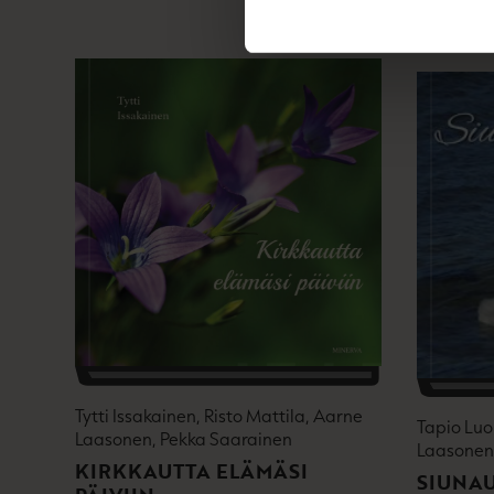
Tytti Issakainen, Risto Mattila, Aarne
Tapio Luo
Laasonen, Pekka Saarainen
Laasonen
KIRKKAUTTA ELÄMÄSI
SIUNAU