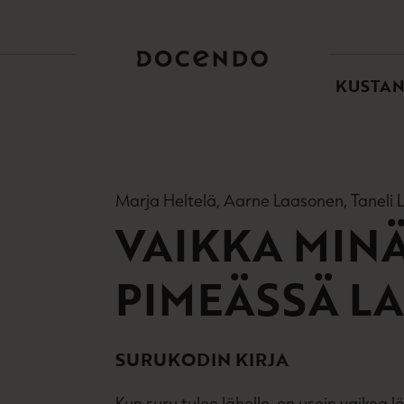
TOI
PÄÄ
KUSTA
Marja Heltelä, Aarne Laasonen, Taneli
VAIKKA MINÄ
PIMEÄSSÄ L
SURUKODIN KIRJA
Kun suru tulee lähelle, on usein vaikea l