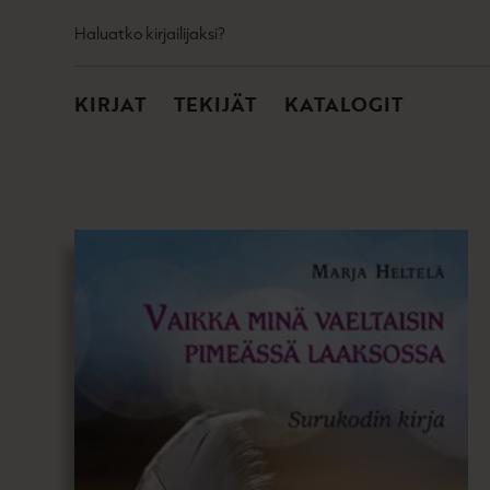
TOISSIJAINEN
Hyppää
Haluatko kirjailijaksi?
sisältöön
PÄÄVALIKKO
KIRJAT
TEKIJÄT
KATALOGIT