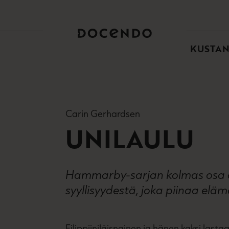
TOI
PÄÄ
KUSTA
Carin Gerhardsen
UNILAULU
Hammarby-sarjan kolmas osa on
syyllisyydestä, joka piinaa el
Filippiiniläisnainen ja hänen kaksi la