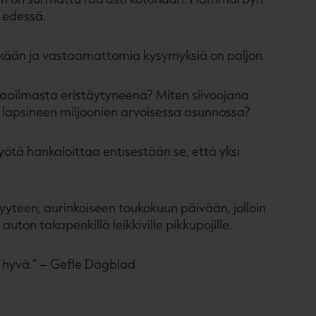
n edessä.
eäkään ja vastaamattomia kysymyksiä on paljon.
omaailmasta eristäytyneenä? Miten siivoojana
a lapsineen miljoonien arvoisessa asunnossa?
ötä hankaloittaa entisestään se, että yksi
yteen, aurinkoiseen toukokuun päivään, jolloin
ton takapenkillä leikkiville pikkupojille.
n hyvä
.”
– Gefle Dagblad