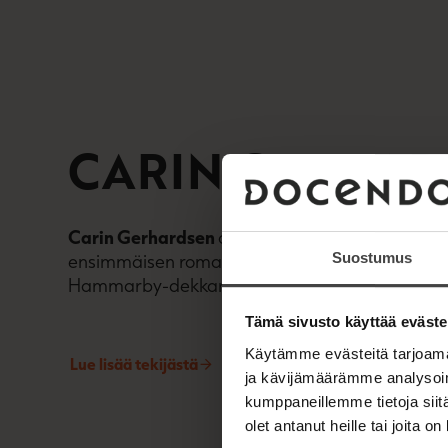
CARIN GERHAR
Carin Gerhardsen
on ruotsalainen matemaatikko
Suostumus
ensimmäisen romaaninsa vuonna 1992. Kahde
Hammarby-dekkarisarja on käännetty 25 kielel
Tämä sivusto käyttää eväste
Käytämme evästeitä tarjoama
Lue lisää tekijästä
C
ja kävijämäärämme analysoim
a
kumppaneillemme tietoja siitä
r
i
olet antanut heille tai joita o
n