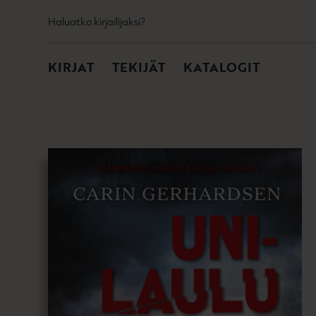
TOISSIJAINEN
Hyppää
Haluatko kirjailijaksi?
sisältöön
PÄÄVALIKKO
KIRJAT
TEKIJÄT
KATALOGIT