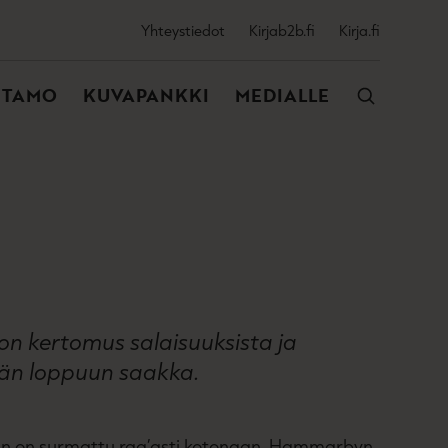
SSIJAINEN
Yhteystiedot
Kirjab2b.fi
Kirja.fi
VALIKKO
NTAMO
KUVAPANKKI
MEDIALLE
 kertomus salaisuuksista ja
ämän loppuun saakka.
staan on surmattu raa’asti kotonaan. Hammarbyn