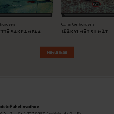
rhardsen
Carin Gerhardsen
ETTÄ SAKEAMPAA
JÄÄKYLMÄT SILMÄT
Näytä lisää
piste
Puhelinvaihde
8 A,
044 727 0250 (arkisin klo 9–15)