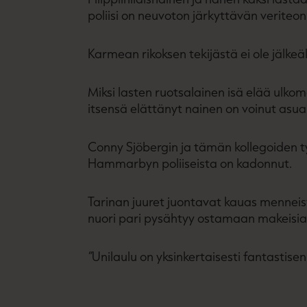
poliisi on neuvoton järkyttävän veriteo
Karmean rikoksen tekijästä ei ole jälk
Miksi lasten ruotsalainen isä elää ulk
itsensä elättänyt nainen on voinut asu
Conny Sjöbergin ja tämän kollegoiden ty
Hammarbyn poliiseista on kadonnut.
Tarinan juuret juontavat kauas menneisy
nuori pari pysähtyy ostamaan makeisia au
”
Unilaulu on yksinkertaisesti fantastise