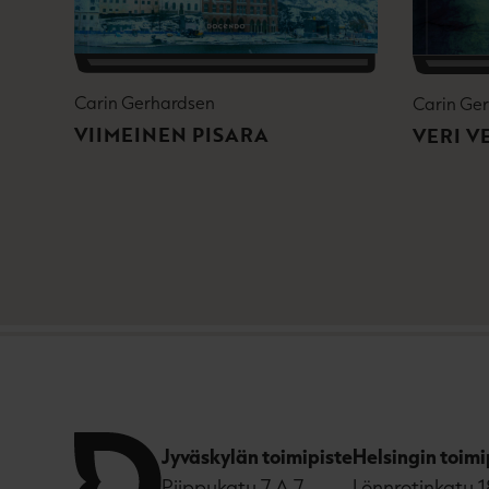
Carin Gerhardsen
Carin Ge
VIIMEINEN PISARA
VERI V
Jyväskylän toimipiste
Helsingin toimi
Piippukatu 7 A 7,
Lönnrotinkatu 1