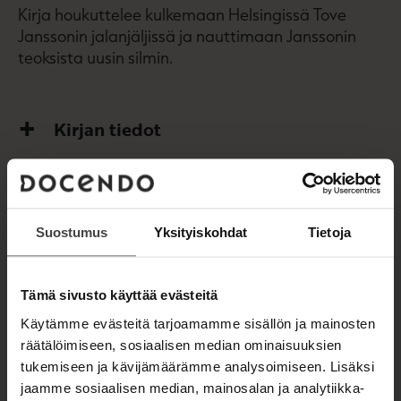
Kirja houkuttelee kulkemaan Helsingissä Tove
Janssonin jalanjäljissä ja nauttimaan Janssonin
teoksista uusin silmin.
Kirjan tiedot
Lue näyte (pdf)
A
u
Suostumus
Yksityiskohdat
Tietoja
k
Kirjan kuvapankkikuvat
e
a
a
Tämä sivusto käyttää evästeitä
u
u
Käytämme evästeitä tarjoamamme sisällön ja mainosten
OSTA TEOS
t
räätälöimiseen, sosiaalisen median ominaisuuksien
e
e
tukemiseen ja kävijämäärämme analysoimiseen. Lisäksi
n
jaamme sosiaalisen median, mainosalan ja analytiikka-
Pehmeäkantinen kirja
v
O
K