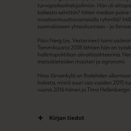
turvapaikanhakijailmiön. Hän oli aitiop
kaikesta selvittiin? Miten median paine 
maahanmuuttovastaisilla ryhmillä? Millai
suomalaiseen yhteiskuntaan - ja ihmis
Päivi Nerg (os. Vesterinen) toimi sisämi
Tammikuusta 2018 lähtien hän on työske
hallintopolitiikan alivaltiosihteerinä. 
metsätieteiden maisteri ja agronomi.
Nina Järvenkylä on Iltalehden ulkomaa
Irakista, mistä suuri osa vuoden 2015 t
vuona 2016 hänen ja Timo Hellenbergin t
Kirjan tiedot