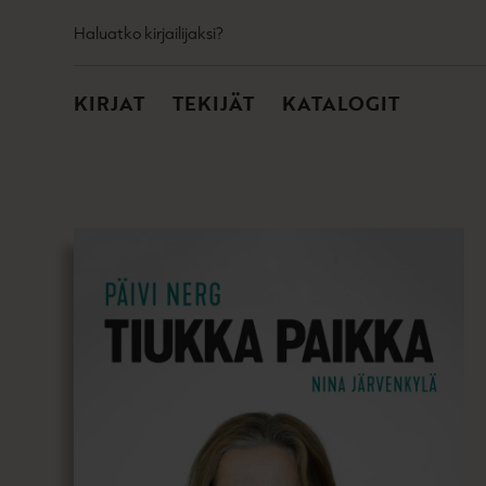
TOISSIJAINEN
Hyppää
Haluatko kirjailijaksi?
sisältöön
PÄÄVALIKKO
KIRJAT
TEKIJÄT
KATALOGIT