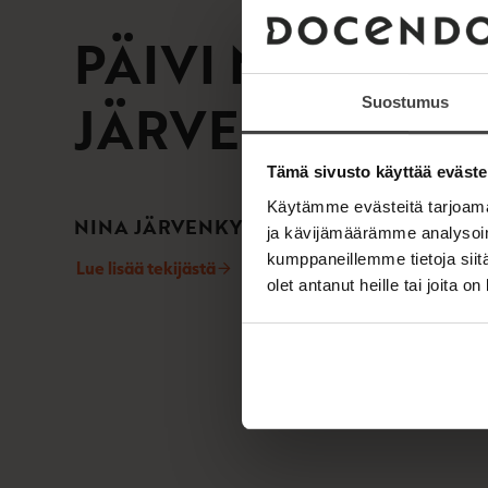
PÄIVI NERG
NI
JÄRVENKYLÄ
Suostumus
Tämä sivusto käyttää eväste
Käytämme evästeitä tarjoama
NINA JÄRVENKYLÄ
ja kävijämäärämme analysoim
kumppaneillemme tietoja siitä
Lue lisää tekijästä
N
olet antanut heille tai joita o
i
n
a
J
ä
r
v
e
n
k
y