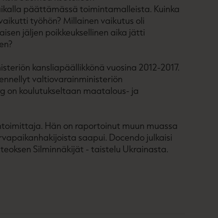
aikalla päättämässä toimintamalleista. Kuinka
vaikutti työhön? Millainen vaikutus oli
sen jäljen poikkeuksellinen aika jätti
een?
nisteriön kansliapäällikkönä vuosina 2012-2017.
nnellyt valtiovarainministeriön
Nerg on koulutukseltaan maatalous- ja
ntoimittaja. Hän on raportoinut muun muassa
urvapaikanhakijoista saapui. Docendo julkaisi
eoksen Silminnäkijät - taistelu Ukrainasta.