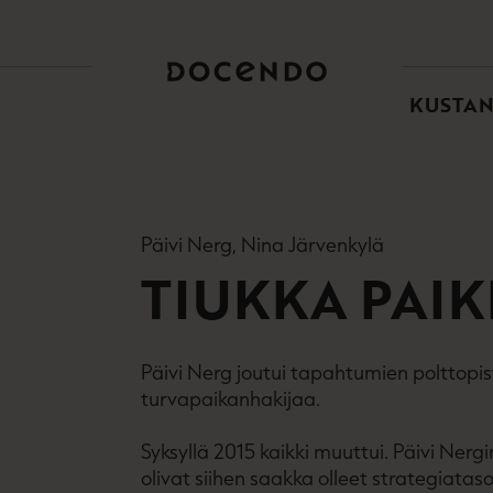
TOI
PÄÄ
KUSTA
Päivi Nerg, Nina Järvenkylä
TIUKKA PAI
Päivi Nerg joutui tapahtumien polttop
turvapaikanhakijaa.
Syksyllä 2015 kaikki muuttui. Päivi Nerg
olivat siihen saakka olleet strategiataso