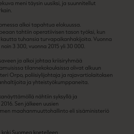
kuva meni täysin uusiksi, ja suunnitellut
rkain.
uomessa alkoi tapahtua elokuussa.
eaan tahtiin operatiivisen tason työksi, kun
 kautta tuhansia turvapaikanhakijoita. Vuonna
noin 3 300, vuonna 2015 yli 30 000.
aveen ja alkoi johtaa kriisiryhmää
aamuisissa tilannekokouksissa olivat alkuun
i Orpo, poliisiylijohtaja ja rajavartiolaitoksen
anhaltijoita ja yhteistyökumppaneita.
anäyttämöllä nähtiin syksyllä ja
2016. Sen jälkeen uusien
omen maahanmuuttohallinto eli sisäministeriö
ja koki Suomea koetelleen