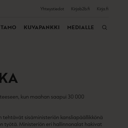
SSIJAINEN
Yhteystiedot
Kirjab2b.fi
Kirja.fi
VALIKKO
NTAMO
KUVAPANKKI
MEDIALLE
KKA
isteeseen, kun maahan saapui 30 000
in tehtävät sisäministeriön kansliapäällikkönä
n työtä. Ministeriön eri hallinnonalat hakivat