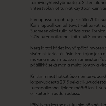
toimivia yhteistyömuotoja. Sitten tilanne
yhteistyökuviot tulivat käyttöön kuin va
Euroopassa tapahtui jo kesällä 2015, S
Kansliapäällikön tehtävät vaihtuivat nop
Suomeen alkoi tulla pääasiassa Tornion
2014 turvapaikanhakijoita tuli Suomeen 
Nerg laittoi kädet kyynärpäitä myöten s
sisäministeriöstä käsin. Erottajan joka 
mukana muun muassa sisäministeri Petter
päällikkö sekä monia muita johtavia vir
Kriittisimmät hetket Suomen turvapaikk
loppuvuodesta 2015 sekä alkuvuodesta 
turvapaikanhakijoiden määrä laski. Su
oli kuitenkin uuden edessä.
Päivi Nerg kertoo nyt, kuinka hän näki 