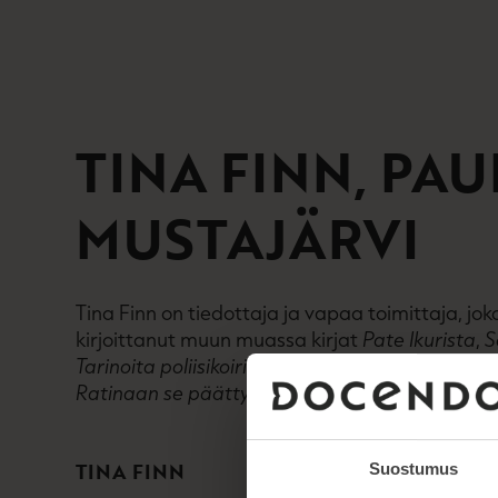
TINA FINN
PAU
MUSTAJÄRVI
Tina Finn on tiedottaja ja vapaa toimittaja, jo
kirjoittanut muun muassa kirjat
Pate Ikurista
,
S
Tarinoita poliisikoirien arjesta
,
Hevosen asialla 
Ratinaan se päättyi – 46 vuotta Popedaa
.
TINA FINN
Suostumus