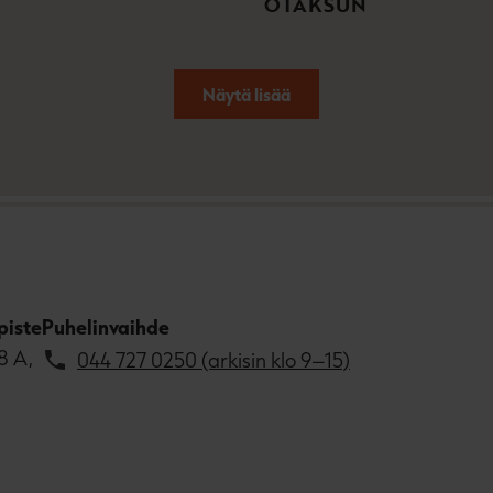
OTAKSUN
Näytä lisää
piste
Puhelinvaihde
8 A,
044 727 0250 (arkisin klo 9–15)