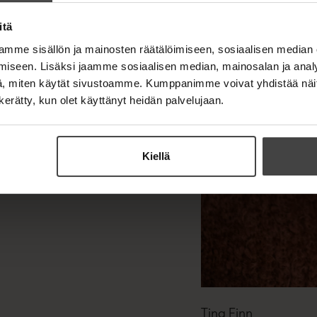
e
n
t
e
itä
e
n
e
mme sisällön ja mainosten räätälöimiseen, sosiaalisen median
n
iseen. Lisäksi jaamme sosiaalisen median, mainosalan ja analy
, miten käytät sivustoamme. Kumppanimme voivat yhdistää näitä t
n kerätty, kun olet käyttänyt heidän palvelujaan.
Kiellä
Tina Finn