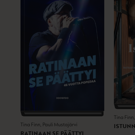
Tina Finn
Tina Finn, Pauli Mustajärvi
ISTUNN
RATINAAN SE PÄÄTTYI