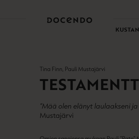
TOI
PÄÄ
KUSTA
Tina Finn, Pauli Mustajärvi
TESTAMENTT
”Mää olen elänyt laulaakseni ja 
Mustajärvi
Omien sanojensa mukaan Pauli ”Pate” Mu