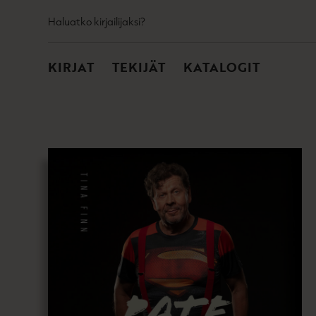
TOISSIJAINEN
Hyppää
Haluatko kirjailijaksi?
sisältöön
PÄÄVALIKKO
KIRJAT
TEKIJÄT
KATALOGIT