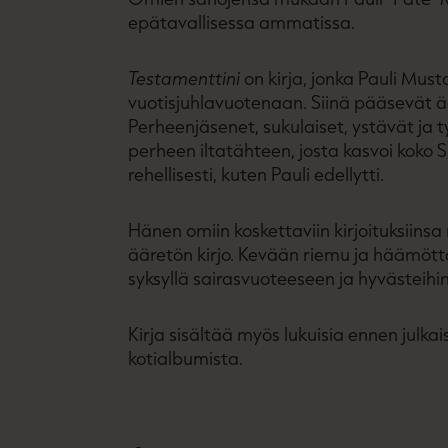
epätavallisessa ammatissa.
Testamenttini
on kirja, jonka Pauli Musta
vuotisjuhlavuotenaan. Siinä pääsevät
Perheenjäsenet, sukulaiset, ystävät ja
perheen iltatähteen, josta kasvoi koko 
rehellisesti, kuten Pauli edellytti.
Hänen omiin koskettaviin kirjoituksiins
ääretön kirjo. Kevään riemu ja häämött
syksyllä sairasvuoteeseen ja hyvästeihin
Kirja sisältää myös lukuisia ennen jul
kotialbumista.