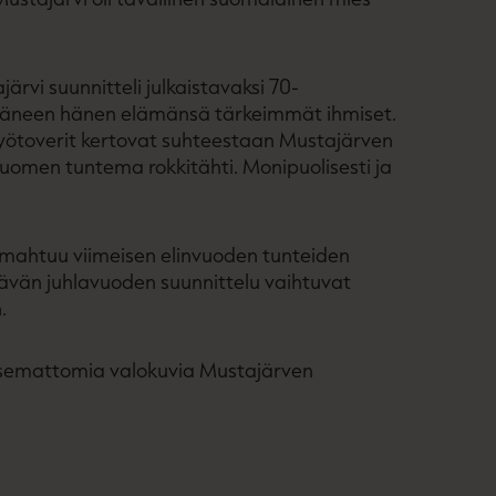
järvi suunnitteli julkaistavaksi 70-
 ääneen hänen elämänsä tärkeimmät ihmiset.
 työtoverit kertovat suhteestaan Mustajärven
Suomen tuntema rokkitähti. Monipuolisesti ja
a mahtuu viimeisen elinvuoden tunteiden
ävän juhlavuoden suunnittelu vaihtuvat
.
kaisemattomia valokuvia Mustajärven