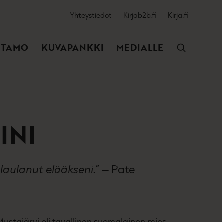
SSIJAINEN
Yhteystiedot
Kirjab2b.fi
Kirja.fi
VALIKKO
NTAMO
KUVAPANKKI
MEDIALLE
INI
laulanut elääkseni.”
– Pate
stajärvi oli tavallinen suomalainen mies