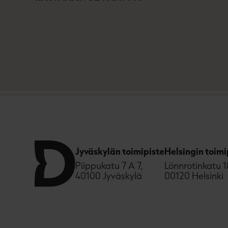
Jyväskylän toimipiste
Helsingin toimi
Piippukatu 7 A 7,
Lönnrotinkatu 1
40100 Jyväskylä
00120 Helsinki