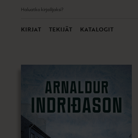
TOISSIJAINEN
Hyppää
Haluatko kirjailijaksi?
sisältöön
PÄÄVALIKKO
KIRJAT
TEKIJÄT
KATALOGIT