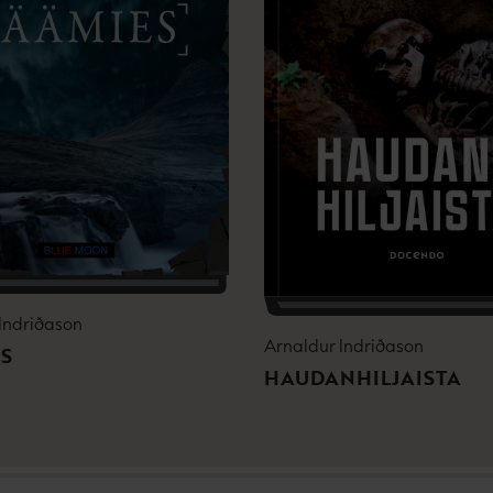
Indriðason
Arnaldur Indriðason
S
HAUDANHILJAISTA