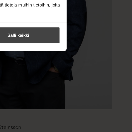
ietoja muihin tietoihin, joita
Salli kaikki
Steinsson