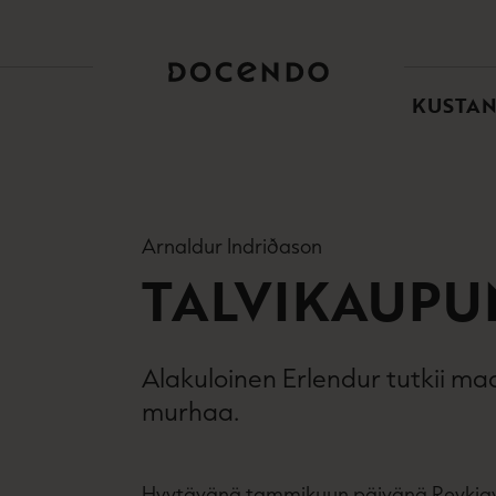
TOI
PÄÄ
KUSTA
Arnaldur Indriðason
TALVIKAUPU
Alakuloinen Erlendur tutkii m
murhaa.
Hyytävänä tammikuun päivänä Reykjaviki