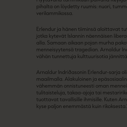
pihalta on löydetty ruumis: nuori, tu
verilammikossa.
Erlendur ja hänen tiiminsä aloittavat tu
jotka kytevät Islannin näennäisen liber
alla. Samaan aikaan pojan murha pak
menneisyytensä tragedian. Arnaldur Ind
vähän tunnettuja kulttuurisotia jännitt
Arnaldur Indriðasonin Erlendur-sarja oli 
maailmalla. Alakuloinen ja epäsosiaalin
vähemmän onnistuneesti oman menneisy
tulitaisteluja, takaa-ajoja tai mestaririko
tuottavat tavallisille ihmisille. Kuten Ar
kyse paljon enemmästä kuin rikoksesta.