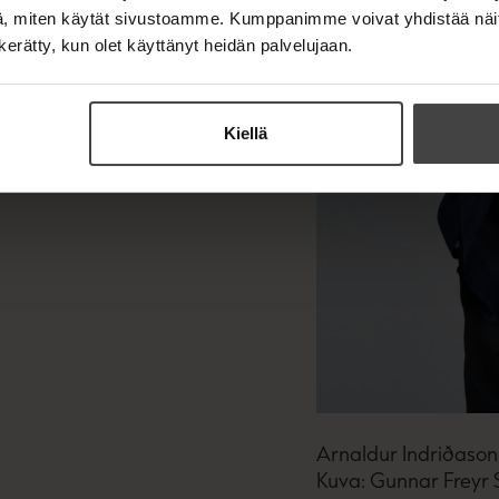
e
n
, miten käytät sivustoamme. Kumppanimme voivat yhdistää näitä t
e
n kerätty, kun olet käyttänyt heidän palvelujaan.
n
Kiellä
Arnaldur Indriðason
Kuva: Gunnar Freyr 