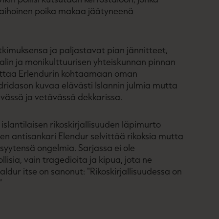
mmaihoinen poika makaa jäätyneenä
tkimuksensa ja paljastavat pian jännitteet,
aalin ja monikulttuurisen yhteiskunnan pinnan
ottaa Erlendurin kohtaamaan oman
ridason kuvaa elävästi Islannin julmia mutta
ävässä ja vetävässä dekkarissa.
islantilaisen rikoskirjallisuuden läpimurto
en antisankari Elendur selvittää rikoksia mutta
ytensä ongelmia. Sarjassa ei ole
llisia, vain tragedioita ja kipua, jota ne
naldur itse on sanonut: "Rikoskirjallisuudessa on
”