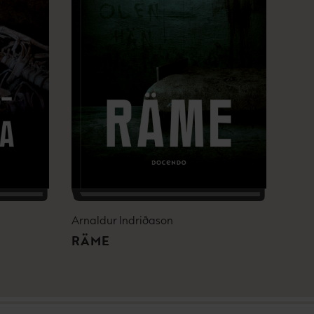
Arnaldur Indriðason
RÄME