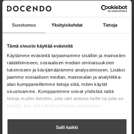
Lue näyte (pdf)
A
u
k
Suostumus
Yksityiskohdat
Tietoja
Kirjan kuvapankkikuvat
e
a
a
u
Tämä sivusto käyttää evästeitä
u
OSTA TEOS
t
Käytämme evästeitä tarjoamamme sisällön ja mainosten
e
räätälöimiseen, sosiaalisen median ominaisuuksien
e
n
tukemiseen ja kävijämäärämme analysoimiseen. Lisäksi
Kovakantinen kirja
v
O
K
jaamme sosiaalisen median, mainosalan ja analytiikka-
ä
s
i
Äänikirja
alan kumppaneillemme tietoja siitä, miten käytät
l
K
B
t
r
i
sivustoamme. Kumppanimme voivat yhdistää näitä
u
o
a
j
E-kirja / epub2
l
K
B
tietoja muihin tietoihin, joita olet antanut heille tai joita on
u
o
e
a
u
o
h
n
k
kerätty, kun olet käyttänyt heidän palvelujaan.
.
t
u
o
t
b
f
e
n
k
e
e
i
e
t
b
l
a
n
A
Salli kaikki
e
e
e
t
u