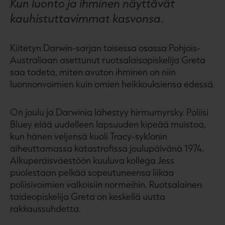
Kun luonto ja ihminen näyttävät
kauhistuttavimmat kasvonsa.
Kiitetyn Darwin-sarjan toisessa osassa Pohjois-
Australiaan asettunut ruotsalaisopiskelija Greta
saa todeta, miten avuton ihminen on niin
luonnonvoimien kuin omien heikkouksiensa edessä.
On joulu ja Darwinia lähestyy hirmumyrsky. Poliisi
Bluey elää uudelleen lapsuuden kipeää muistoa,
kun hänen veljensä kuoli Tracy-syklonin
aiheuttamassa katastrofissa joulupäivänä 1974.
Alkuperäisväestöön kuuluva kollega Jess
puolestaan pelkää sopeutuneensa liikaa
poliisivoimien valkoisiin normeihin. Ruotsalainen
taideopiskelija Greta on keskellä uutta
rakkaussuhdetta.