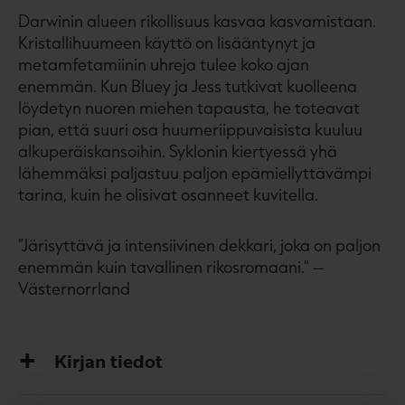
Darwinin alueen rikollisuus kasvaa kasvamistaan.
Kristallihuumeen käyttö on lisääntynyt ja
metamfetamiinin uhreja tulee koko ajan
enemmän. Kun Bluey ja Jess tutkivat kuolleena
löydetyn nuoren miehen tapausta, he toteavat
pian, että suuri osa huumeriippuvaisista kuuluu
alkuperäiskansoihin. Syklonin kiertyessä yhä
lähemmäksi paljastuu paljon epämiellyttävämpi
tarina, kuin he olisivat osanneet kuvitella.
”Järisyttävä ja intensiivinen dekkari, joka on paljon
enemmän kuin tavallinen rikosromaani.” –
Västernorrland
Kirjan tiedot