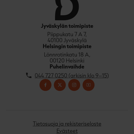
Jyväskylän toimipiste
Piippukatu 7 A 7,
40100 Jyväskylä
Helsingin toimipiste
Lönnrotinkatu 18 A,
00120 Helsinki
Puhelinvaihde
044 727 0250 (arkisin klo 9–15)
Tietosuoja ja rekisteriseloste
Evästeet