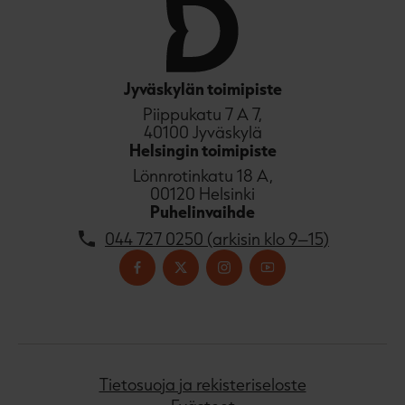
u
k
e
a
a
Jyväskylän toimipiste
u
Piippukatu 7 A 7,
u
40100 Jyväskylä
t
Helsingin toimipiste
e
Lönnrotinkatu 18 A,
e
00120 Helsinki
n
Puhelinvaihde
v
ä
044 727 0250 (arkisin klo 9–15)
l
i
l
e
h
t
e
Tietosuoja ja rekisteriseloste
e