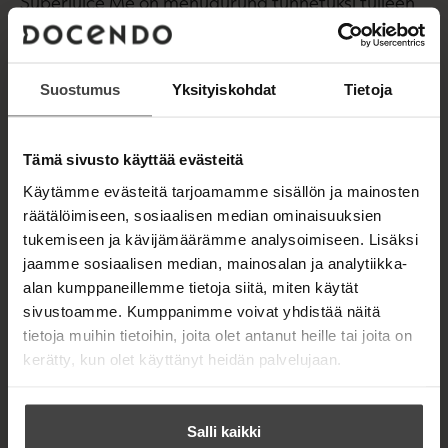
Superjuice Me on mehuguruna tunnetuksi tulleen
Valen tähän mennessä tehokkain terveyskuuri.
Sen tarkoituksena on puhdistaa elimistö
kuukaudessa ja päästä eroon fyysisistä vaivoista.
Suostumus
Yksityiskohdat
Tietoja
Elimistön puhdistaminen haitallisista aineista
auttaa esim. diabeteksesta, korkeasta
Tämä sivusto käyttää evästeitä
verenpaineesta, nivelvaivoista, allergioista, iho-
ongelmista tai ruoansulatusvaivoista kärsiviä.
Käytämme evästeitä tarjoamamme sisällön ja mainosten
Mehukuuri on suuri apu myös
räätälöimiseen, sosiaalisen median ominaisuuksien
painonpudotuksessa.
tukemiseen ja kävijämäärämme analysoimiseen. Lisäksi
jaamme sosiaalisen median, mainosalan ja analytiikka-
28 päivän jälkeen vointi on terveempi, kevyempi ja
alan kumppaneillemme tietoja siitä, miten käytät
energisempi kuin koskaan. Kirja ohjaa
sivustoamme. Kumppanimme voivat yhdistää näitä
terveellisempään ruokavalioon myös kuurin
tietoja muihin tietoihin, joita olet antanut heille tai joita on
jälkeen, mikä osaltaan ylläpitää saavutettuja
kerätty, kun olet käyttänyt heidän palvelujaan.
tuloksia.
Salli kaikki