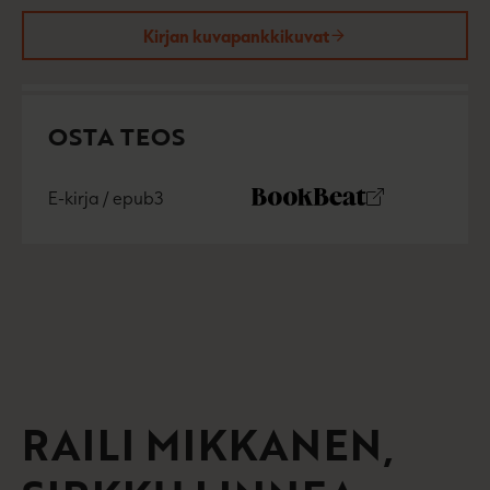
Kirjan kuvapankkikuvat
OSTA TEOS
E-kirja / epub3
K
B
u
o
u
o
n
k
t
b
e
e
l
a
e
t
A
u
RAILI MIKKANEN
k
e
a