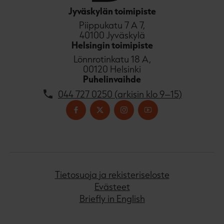
Jyväskylän toimipiste
Piippukatu 7 A 7,
40100 Jyväskylä
Helsingin toimipiste
Lönnrotinkatu 18 A,
00120 Helsinki
Puhelinvaihde
044 727 0250 (arkisin klo 9–15)
Tietosuoja ja rekisteriseloste
Evästeet
Briefly in English