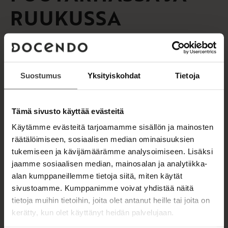
RUUKUSSA
Upeasti kuvitettu kirja vie lukijan joihinkin
maailman kauneimpiin sammalpuutarhoihin ja
opastaa, miten luoda trendikäs sammalpuutarha
Suostumus
Yksityiskohdat
Tietoja
tai upeita ruukkuasetelmia kodin kaunistukseksi.
Sammalilla on pitkä historia japanilaiseen
Tämä sivusto käyttää evästeitä
puutarhaan kuuluvana elementtinä, mutta
Käytämme evästeitä tarjoamamme sisällön ja mainosten
sammal sopii mainiosti myös suomalaisiin pihoihin.
räätälöimiseen, sosiaalisen median ominaisuuksien
Meillä kasvaa satoja toinen toistaan kauniimpia
tukemiseen ja kävijämäärämme analysoimiseen. Lisäksi
sammallajeja, joista lukuisien siirtäminen
jaamme sosiaalisen median, mainosalan ja analytiikka-
metsästä puutarhaan onnistuu kirjan ohjein
alan kumppaneillemme tietoja siitä, miten käytät
vasta-alkajaltakin.
sivustoamme. Kumppanimme voivat yhdistää näitä
tietoja muihin tietoihin, joita olet antanut heille tai joita on
Inspiroiva kirja opastaa myös kauniiden
kerätty, kun olet käyttänyt heidän palvelujaan.
japanilaistyylisten asetelmien ja