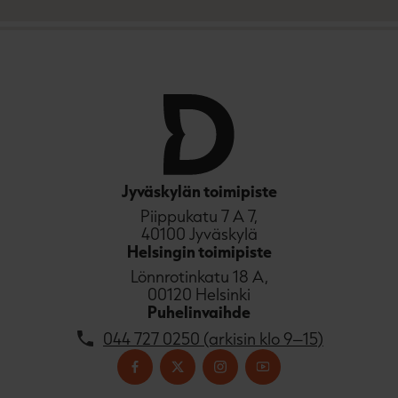
a
j
a
.
f
i
A
u
k
e
a
a
Jyväskylän toimipiste
u
Piippukatu 7 A 7,
u
40100 Jyväskylä
t
Helsingin toimipiste
e
Lönnrotinkatu 18 A,
e
00120 Helsinki
n
Puhelinvaihde
v
ä
044 727 0250 (arkisin klo 9–15)
l
i
l